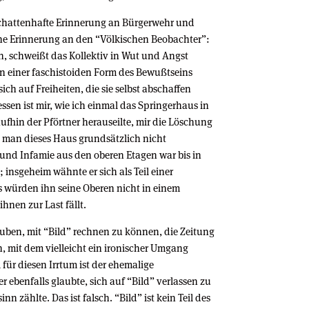
 schattenhafte Erinnerung an Bürgerwehr und
 eine Erinnerung an den “Völkischen Beobachter”:
en, schweißt das Kollektiv in Wut und Angst
n einer faschistoiden Form des Bewußtseins
ich auf Freiheiten, die sie selbst abschaffen
sen ist mir, wie ich einmal das Springerhaus in
ufhin der Pförtner herauseilte, mir die Löschung
ß man dieses Haus grundsätzlich nicht
t und Infamie aus den oberen Etagen war bis in
; insgeheim wähnte er sich als Teil einer
 würden ihn seine Oberen nicht in einem
hnen zur Last fällt.
auben, mit “Bild” rechnen zu können, die Zeitung
n, mit dem vielleicht ein ironischer Umgang
 für diesen Irrtum ist der ehemalige
r ebenfalls glaubte, sich auf “Bild” verlassen zu
 zählte. Das ist falsch. “Bild” ist kein Teil des