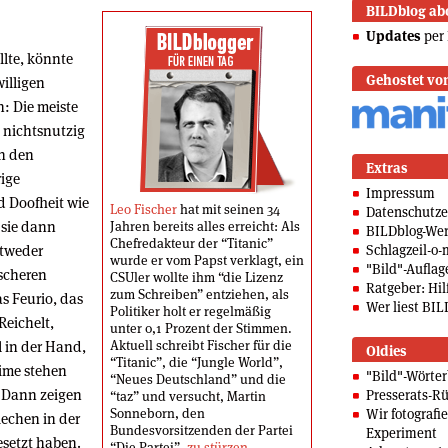
BILDblog ab
Updates
per 
lte, könnte
Gehostet vo
willigen
: Die meiste
n nichtsnutzig
h den
Extras
rige
Impressum
d Doofheit wie
Leo Fischer
hat mit seinen 34
Datenschutze
 sie dann
Jahren bereits alles erreicht: Als
BILDblog-We
Chefredakteur der “Titanic”
ntweder
Schlagzeil-o-
wurde er vom Papst verklagt, ein
"Bild"-Auflag
ischeren
CSUler wollte ihm “die Lizenz
Ratgeber: Hilf
zum Schreiben” entziehen, als
as Feurio, das
Wer liest BIL
Politiker holt er regelmäßig
Reichelt,
unter 0,1 Prozent der Stimmen.
l in der Hand,
Aktuell schreibt Fischer für die
Oldies
“Titanic”, die “Jungle World”,
ime stehen
"Bild"-Wörte
“Neues Deutschland” und die
 Dann zeigen
Presserats-Rü
“taz” und versucht, Martin
Sonneborn, den
Wir fotografi
iechen in der
Bundesvorsitzenden der Partei
Experiment
esetzt haben.
“Die Partei”,
zu stürzen
.