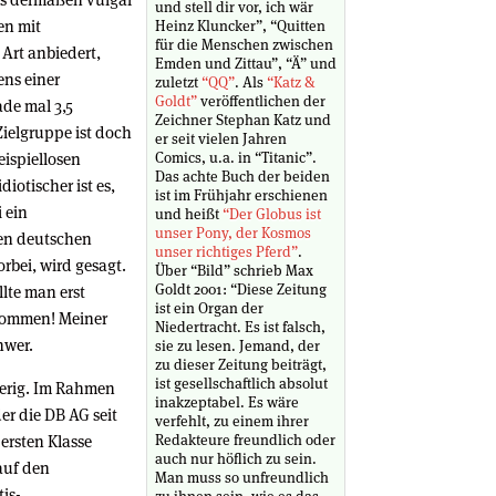
und stell dir vor, ich wär
en mit
Heinz Kluncker”, “Quitten
für die Menschen zwischen
 Art anbiedert,
Emden und Zittau”, “Ä” und
ens einer
zuletzt
“QQ”
. Als
“Katz &
Goldt”
veröffentlichen der
ade mal 3,5
Zeichner Stephan Katz und
Zielgruppe ist doch
er seit vielen Jahren
eispiellosen
Comics, u.a. in “Titanic”.
Das achte Buch der beiden
iotischer ist es,
ist im Frühjahr erschienen
i ein
und heißt
“Der Globus ist
unser Pony, der Kosmos
ßen deutschen
unser richtiges Pferd”
.
bei, wird gesagt.
Über “Bild” schrieb Max
Goldt 2001: “Diese Zeitung
llte man erst
ist ein Organ der
ukommen! Meiner
Niedertracht. Es ist falsch,
hwer.
sie zu lesen. Jemand, der
zu dieser Zeitung beiträgt,
ist gesellschaftlich absolut
wierig. Im Rahmen
inakzeptabel. Es wäre
der die DB AG seit
verfehlt, zu einem ihrer
ersten Klasse
Redakteure freundlich oder
auch nur höflich zu sein.
auf den
Man muss so unfreundlich
is-