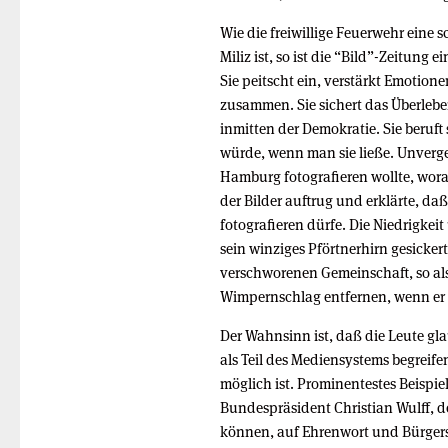
Wie die freiwillige Feuerwehr eine
Miliz ist, so ist die “Bild”-Zeitung
Sie peitscht ein, verstärkt Emotion
zusammen. Sie sichert das Überlebe
inmitten der Demokratie. Sie beruft s
würde, wenn man sie ließe. Unverges
Hamburg fotografieren wollte, wora
der Bilder auftrug und erklärte, da
fotografieren dürfe. Die Niedrigkei
sein winziges Pförtnerhirn gesickert
verschworenen Gemeinschaft, so als
Wimpernschlag entfernen, wenn er i
Der Wahnsinn ist, daß die Leute gl
als Teil des Mediensystems begreife
möglich ist. Prominentestes Beispiel
Bundespräsident Christian Wulff, de
können, auf Ehrenwort und Bürgersinn