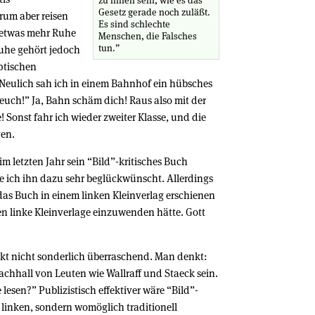
zu ihnen sein, wie es das
Gesetz gerade noch zuläßt.
rum aber reisen
Es sind schlechte
 etwas mehr Ruhe
Menschen, die Falsches
tun.”
uhe gehört jedoch
ptischen
Neulich sah ich in einem Bahnhof ein hübsches
euch!” Ja, Bahn schäm dich! Raus also mit der
! Sonst fahr ich wieder zweiter Klasse, und die
gen.
 letzten Jahr sein “Bild”-kritisches Buch
 ich ihn dazu sehr beglückwünscht. Allerdings
 das Buch in einem linken Kleinverlag erschienen
en linke Kleinverlage einzuwenden hätte. Gott
irkt nicht sonderlich überraschend. Man denkt:
achhall von Leuten wie Wallraff und Staeck sein.
lesen?” Publizistisch effektiver wäre “Bild”-
t linken, sondern womöglich traditionell