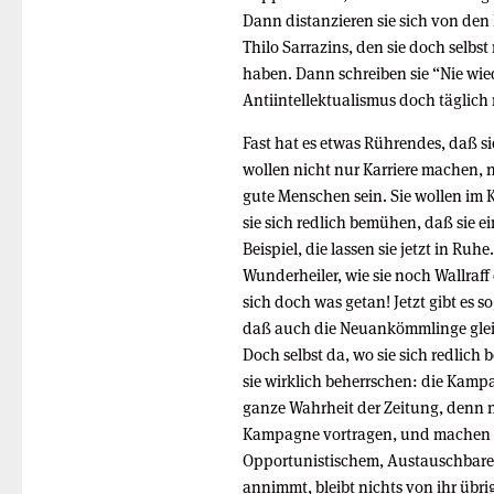
Dann distanzieren sie sich von den
Thilo Sarrazins, den sie doch selbs
haben. Dann schreiben sie “Nie wi
Antiintellektualismus doch täglich
Fast hat es etwas Rührendes, daß si
wollen nicht nur Karriere machen, 
gute Menschen sein. Sie wollen im
sie sich redlich bemühen, daß sie 
Beispiel, die lassen sie jetzt in Ru
Wunderheiler, wie sie noch Wallraff
sich doch was getan! Jetzt gibt es s
daß auch die Neuankömmlinge gleic
Doch selbst da, wo sie sich redlich 
sie wirklich beherrschen: die Kamp
ganze Wahrheit der Zeitung, denn n
Kampagne vortragen, und machen e
Opportunistischem, Austauschbarem
annimmt, bleibt nichts von ihr übri