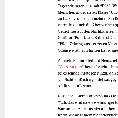
Tageszeitungen, u.a. mit “Bild”. Wa
Menschen in der ersten Klasse? Um
zu haben, sollte man meinen. Zur R
unbedingt auch die Abwesenheit o
Gedröhnes auf den Nachbarsitzen. 
Graffito: “Politik und Bahn schämt 
“Bild”-Zeitung aus der ersten Klasse
Offensive ist nach hinten losgegan
Als mein Freund Gerhard Henschel im
“Gossenreport”
herausbrachte, habe
sei es schade, fügte ich hinzu, daß
sei. Nicht, daß ich irgendetwas geg
schütze sie allesamt!
Nur: Eine “Bild”-Kritik von links w
“Ach, das wird so ein wehmütiger N
Warum sollte ich das hier und heute 
Kritik, die aus einem nicht dezidier