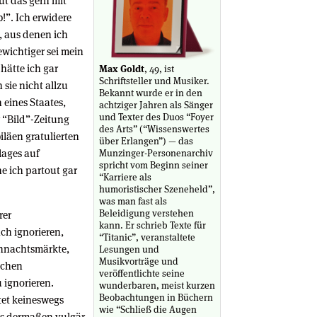
tut das gern mit
”. Ich erwidere
, aus denen ich
ewichtiger sei mein
hätte ich gar
Max Goldt
, 49, ist
Schriftsteller und Musiker.
 sie nicht allzu
Bekannt wurde er in den
 eines Staates,
achtziger Jahren als Sänger
und Texter des Duos “Foyer
 “Bild”-Zeitung
des Arts” (“Wissenswertes
iläen gratulierten
über Erlangen”) — das
lages auf
Munzinger-Personenarchiv
spricht vom Beginn seiner
 ich partout gar
“Karriere als
humoristischer Szeneheld”,
was man fast als
Beleidigung verstehen
rer
kann. Er schrieb Texte für
ch ignorieren,
“Titanic”, veranstaltete
ihnachtsmärkte,
Lesungen und
Musikvorträge und
ichen
veröffentlichte seine
 ignorieren.
wunderbaren, meist kurzen
Beobachtungen in Büchern
htet keineswegs
wie “Schließ die Augen
das dermaßen vulgär