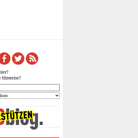
hier?
e Hinweise?