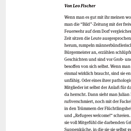
Von Leo Fischer
Wenn man es gut mit ihr meinen wol
man die “Bild”-Zeitung mit der frei
Feuerwehr auf dem Dorf vergleichen
Zeit sitzen die Leute ausgesproche
herum, rumpeln männerbündlerisc
Bürgermeister an, erzählen schlüpf
Geschichten und sind vor Grob- un
besoffen von sich selbst. Wenn man
einmal wirklich braucht, sind sie e
unfähig. Oder eines ihrer patholog
Mitglieder ist selbst der Anlaß für d
da herrscht. Dann sieht man Julian 
rußverschmiert, noch mit der Facke
in den Trümmern der Flüchtlingshe
und „Refugees welcome!“ schreien.
sie voll Mitgefühl die darbenden Gr
Suppenküche, in die sie sie selbst g