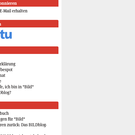
onnieren
E-Mail erhalten
n
rklärung
rbespot
mat
e
e, ich bin in "Bild"
Dblog?
rbuch
gen für "Bild"
eren zurück: Das BILDblog-