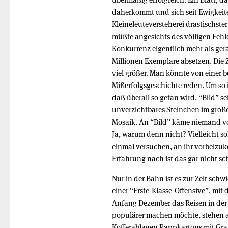
daherkommt und sich seit Ewigkeit
Kleineleuteversteherei drastischster
müßte angesichts des völligen Fehl
Konkurrenz eigentlich mehr als ger
Millionen Exemplare absetzen. Die 
viel größer. Man könnte von einer b
Mißerfolgsgeschichte reden. Um so id
daß überall so getan wird, “Bild” se
unverzichtbares Steinchen im gro
Mosaik. An “Bild” käme niemand vor
Ja, warum denn nicht? Vielleicht so
einmal versuchen, an ihr vorbeiz
Erfahrung nach ist das gar nicht sc
Nur in der Bahn ist es zur Zeit sch
einer “Erste-Klasse-Offensive”, mit 
Anfang Dezember das Reisen in der 
populärer machen möchte, stehen 
Kofferablagen Pappkartons mit Grat