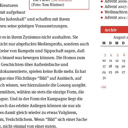
Advent 2006:
(Foto: Tom Hintner)
 Kreaturen
Advent 2007:
t mit aufgebaut
Weihnachten 
Advent 2011: 
eder Judenhaß” und schaffen mit ihrem
 neu seine geistigen Voraussetzungen.
Archiv
e es in ihrem Zynismus nicht aushalten. Sie
August 
M
D
M
D
nicht nur abgefuckte Medienprofis, sondern auch
 Kreise von Kumpeln und Sippschaft sagen, daß
3
4
5
6
ein bisserl was bewegen können. Die Homos zum
10
11
12
13
he. Geschichten über Außerirdische und
17
18
19
20
 dokumentierte, spielen keine Rolle mehr. Es hat
24
25
26
27
31
ogar eine Flüchtlings-“Bild” auf Arabisch, auf
h wissen, wer hierzulande die Losung ausgibt.
« Jul
bemühen, wählen sie stets die einzige Form, die
agne. Und in der Form der Kampagne liegt die
och das edelste Anliegen können sie nur als
s damit gleich wieder zu etwas Vulgärem,
, Verächtlichem. Wenn “Bild” sich einer Sache
g, nicht einmal von einer guten.