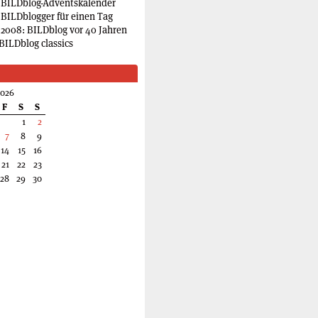
 BILDblog-Adventskalender
 BILDblogger für einen Tag
2008: BILDblog vor 40 Jahren
BILDblog classics
2026
F
S
S
1
2
7
8
9
14
15
16
21
22
23
28
29
30