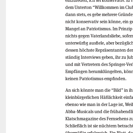
einzureden, ich sei konservativ. Er 
dem Unterton “Willkommen im Club!
dann stets, es gebe mehrere Gründe
nicht konservativ sein könne, ein g
Mangel an Patriotismus. Im Prinzip 
nichts gegen Vaterlandsliebe, sofern
unterwürfig ausfiele, aber bezüglich
dessen höchste Repräsentanten der
ständig Interviews geben, ihr zu Jub
und mit Vertretern des Springer-Ver
Empfängen herumklüngelten, könne
keinen Patriotismus empfinden.
An sich könnte man die “Bild” in ih
kleinbürgerlichen Häßlichkeit einfa
ebenso wie man in der Lage ist, We
Abba-Musicals und die frühabendl
Klatschmagazine des Fernsehens zu
Schließlich ist sie nüchtern betrac
übermäßig erfolgreich. Ein Blatt, 