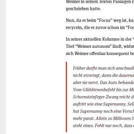
Weimer in seinen Texten Passagen re
geschrieben hatte.
Nun, da er beim “Focus” weg ist, ka
recyceln, die er zuvor schon im “Fo
In seiner aktuellen Kolumne in der
Titel “Weimer autonom” läuft, wid
sich Weimer offenbar konsequent b
Früher durfte man sich anschnal
nicht erzwingt, dann die dauernd
aber sie nervt. Das Auto behandel
Vom Glühbirnenbefehl bis zur Mü
Schornsteinfeger-Zwang reicht d
auftritt wie eine Supernanny. Se
hat Supernanny noch eine Vorsch
mehr parat. Allein 20 Millionen S
steht eines. Fehlt nur noch, dass