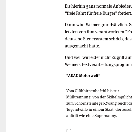
Bis hierhin ganz normale Anbiederu
“freie Fahrt für freie Bürger” fordert
Dann wird Weimer grundsätzlich. S
letzten von ihm verantworteten “
deutsche Steuersystem schrieb, da
ausgemacht hatte.
Und weil wir leider nicht Zugriff a
Weimers Textverarbeitungsprogramm
“ADAC Motorwelt”
Vom Glühbirnenbefehl bis zur
Mülltrennung, von der Skihelmpflicht
zum Schornsteinfeger-Zwang reicht d
Tugendwille in einem Staat, der zus
auftritt wie eine Supernanny.
[…]