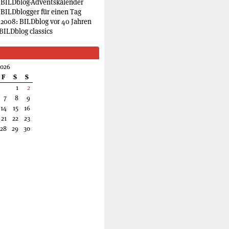
 BILDblog-Adventskalender
 BILDblogger für einen Tag
2008: BILDblog vor 40 Jahren
BILDblog classics
2026
F
S
S
1
2
7
8
9
14
15
16
21
22
23
28
29
30