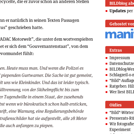
cycelte, die er zuvor schon an anderen Stellen
BILDblog ab
Updates
per 
nn er natürlich in seinen Texten Passagen
Gehostet vo
cus” geschrieben hatte.
 “ADAC Motorwelt”, die unter dem wortverspielten
met er sich dem “Gouvernantenstaat”, von dem
Extras
evormundet fühlt:
Impressum
Datenschutze
len. Heute muss man. Und wenn die Polizei es
BILDblog-We
Schlagzeil-o-
 piependen Gurtwarner. Die Sache ist gut gemeint,
"Bild"-Auflag
t uns wie Kleinkinder. Und das ist leider typisch.
Ratgeber: Hilf
lltrennung, von der Skihelmpflicht bis zum
Wer liest BIL
er Tugendwille in einem Staat, der zusehends
lbst wenn wir bürokratisch schon halb ersticken,
Oldies
rift, eine Warnung, eine Regulierungsbehörde
"Bild"-Wörte
traßenschilder hat sie aufgestellt, alle 28 Meter
Presserats-Rü
Wir fotografi
 die auch anfangen zu piepen.
Experiment