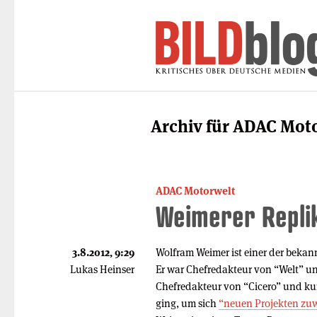
Archiv für ADAC Mot
ADAC Motorwelt
Weimerer Repli
3.8.2012, 9:29
Wolfram Weimer ist einer der bekan
Lukas Heinser
Er war Chefredakteur von “Welt” u
Chefredakteur von “Cicero” und kur
ging, um sich
“neuen Projekten zu