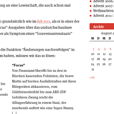
Advent 2006:
ng an eine Leserschaft, die auch schon mal
Advent 2007:
Weihnachten 
.
Advent 2011: 
o grundsätzlich wie im
Juli 2011
, als er in einer der
Archiv
Focus”-Ausgaben über das undurchschaubare
s er als Symptom eines “Gouvernantenstaats”
August 
M
D
M
D
3
4
5
6
uf die Funktion “Änderungen nachverfolgen” in
10
11
12
13
 haben, müssen wir das so lösen:
17
18
19
20
24
25
26
27
“Focus”
31
Von Finanzamt-Sheriffs bis zu den in
Büschen kauernden Polizisten, die brave
« Jul
Muttis auf breiten Ausfallstraßen mit ihren
 bis
Blitzgeräten abkassieren, vom
er
Glühbirnenbefehl bis zum ARD-ZDF-
ehends
Gebühren-Zwang reicht die
Alltagserfahrung in einem Staat, der
zusehends auftritt wie eine Super-Nanny.
[…]