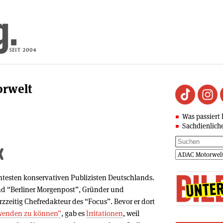
orwelt
Was passiert 
Sachdienlich
k
ntesten konservativen Publizisten Deutschlands.
nd “Berliner Morgenpost”, Gründer und
zzeitig Chefredakteur des “Focus”. Bevor er dort
wenden zu können”
, gab es
Irritationen
, weil