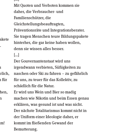
Mit Quoten und Verboten kommen sie
daher, die Verbraucher- und
Familienschützer, die
Gleichstellungsbeauftragten,
Präventionsräte und Integrationsberater.
Sie tragen Menschen teure Bildungspakete
akete
hinterher, die gar keine haben wollen,
.
denn sie wissen alles besser.
[…]
Der Gouvernantenstaat wird uns
u
irgendwann verbieten, Süßigkeiten zu
rlich,
naschen oder Ski zu fahren – zu gefährlich
h für
für uns, zu teuer für das Kollektiv, zu
schädlich für die Natur.
chen,
Er wird uns Wein und Bier so madig
n
machen wie Nikotin und beim Essen genau
erklären, was gesund ist und was nicht.
Der nächste Totalitarismus kommt nicht in
der Uniform einer Ideologie daher, er
am!
kommt im fließenden Gewand der
Bemutterung.