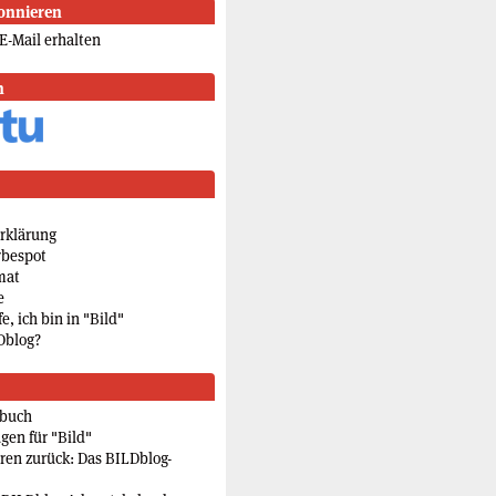
onnieren
E-Mail erhalten
n
rklärung
rbespot
mat
e
e, ich bin in "Bild"
Dblog?
rbuch
gen für "Bild"
eren zurück: Das BILDblog-