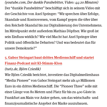
(youtube.com, Der dunkle Parabelritter, Video: 44:20 Minuten)
Der “dunkle Parabelritter” beschäftigt sich in seinem Video mit
der Geschichte von Axel Springer: “Wir sprechen über Erfolge,
Skandale und Kontroversen, vom Kampf gegen die 68er über
den Reichelt-Skandal bis zur Digitalisierung des Unternehmens.
Im Mittelpunkt steht außerdem Mathias Döpfner. Wie groß ist
sein Einfluss wirklich? Wie viel Macht hat Axel Springer über
Politik und öffentliche Debatten? Und was bedeutet das für
unsere Demokratie?”
5. Gabor Steingart baut drittes Medienschiff und startet
Finanz-Podcast mit KI-Stimm-Klon
(turi2.de, Björn Czieslik)
Wie Björn Czieslik berichtet, investiere das Digitalmedienhaus
“Media Pioneer” von Gabor Steingart mehr als 40 Millionen
Euro in ein drittes Medienschiff. Die “Pioneer Three” solle mit
einer Länge von 80 Metern und Platz für bis zu 400 Gäste in
Frankfurt am Main vor Anker gehen, um das wirtschafts- und
finanzjournalistische Angebot der Marke auszubauen.