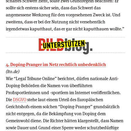
scharfes Schwert zieht, sollte zwei Grundregeln beachten: Er
sollte sich erstens sicher sein, dass das Schwert das
angemessene Werkzeug für den vorgesehenen Zweck ist. Und
zweitens, dass er bei der Nutzung nicht versehentlich
irgendetwas kaputthaut, das er gar nicht kaputthauen wollte.”
4. Doping-Pranger im Netz recht­lich unbe­denk­lich
(lto.de)
Wie “Legal Tribune Online” berichtet, dürfen nationale Anti-
Doping-Behörden die Namen von überführten
Profisportlerinnen und -sportlern im Internet veröffentlichen.
Die
DSGVO
stehe laut einem Urteil des Europäischen
Gerichtshofs einem solchen “Doping-Pranger” grundsätzlich
nicht entgegen, da die Bekämpfung von Doping dem
Gemeinwohl diene. Die Richter hätten klargestellt, dass Namen
sowie Dauer und Grund einer Sperre weder schutzbedürftige