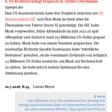
6. US-Richterin billigt Vergleich zu Twitter-Übernahme
(spiegel.de)
Eine US-Bundesrichterin habe den Vergleich zwischen der
US-
Börsenaufsicht SEC
und Elon Musk im Streit über die
Übernahme von Twitter (heute X) genehmigt. Die SEC habe
Musk vorgeworfen, frühe Aktienkäufe im Jahr 2022 zu spät
offengelegt und dadurch rund 150 Millionen US-Dollar gespart
zu haben; Musk habe von einem Versehen gesprochen. Die
zuständige Richterin Sparkle Sooknanan habe “erhebliche
Bedenken” geäußert, ob die vereinbarte Zivilstrafe von lediglich
1,5 Millionen US-Dollar ausreiche, um Musk zur Rechenschaft
zu ziehen. Sie habe jedoch keinen Spielraum für eine
Ablehnung gesehen.
10.7.2026, 8:54
Lorenz Meyer
6 vor 9
Um 6 Minuten vor 9 Uhr erscheinen hier montags bis
freitags handverlesene Links zu lesenswerten Geschichten
aus alten und neuen Medien. Tipps gerne bis 8 Uhr an