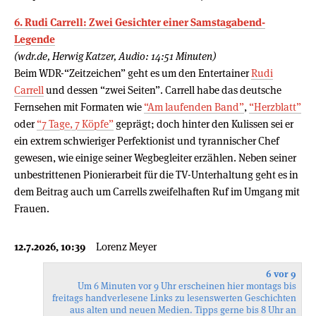
6. Rudi Carrell: Zwei Gesichter einer Samstagabend-
Legende
(wdr.de, Herwig Katzer, Audio: 14:51 Minuten)
Beim WDR-“Zeitzeichen” geht es um den Entertainer
Rudi
Carrell
und dessen “zwei Seiten”. Carrell habe das deutsche
Fernsehen mit Formaten wie
“Am laufenden Band”
,
“Herzblatt”
oder
“7 Tage, 7 Köpfe”
geprägt; doch hinter den Kulissen sei er
ein extrem schwieriger Perfektionist und tyrannischer Chef
gewesen, wie einige seiner Wegbegleiter erzählen. Neben seiner
unbestrittenen Pionierarbeit für die TV-Unterhaltung geht es in
dem Beitrag auch um Carrells zweifelhaften Ruf im Umgang mit
Frauen.
12.7.2026, 10:39
Lorenz Meyer
6 vor 9
Um 6 Minuten vor 9 Uhr erscheinen hier montags bis
freitags handverlesene Links zu lesenswerten Geschichten
aus alten und neuen Medien. Tipps gerne bis 8 Uhr an