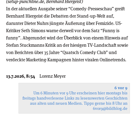
(setup-punchline.de, Bernhard Hiergeist)
In der aktuellen Ausgabe seiner “Comedy-Presseschau” greift
Bernhard Hiergeist die Debatten der Stand-up-Welt auf,
darunter Dieter Nuhrs jüngste Äußerung über Femizide. US-
Kritiker Seth Simons warne derweil vor dem Satz “Funny is
funny”. Abgerundet wird der Überblick von einem Hinweis auf
Stefan Stuckmanns Kritik an der hiesigen TV-Landschaft sowie
von Berichten über 35 Jahre “Quatsch Comedy Club” und
verdeckte Marketing-Kampagnen hinter viralen Onlinetrends.
13.7.2026, 8:54
Lorenz Meyer
6 vor 9
Um 6 Minuten vor 9 Uhr erscheinen hier montags bis
freitags handverlesene Links zu lesenswerten Geschichten
aus alten und neuen Medien. Tipps gerne bis 8 Uhr an
6vor9
@bildblog.de