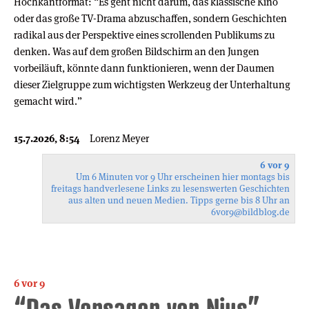
Hochkantformat: “Es geht nicht darum, das klassische Kino
oder das große TV-Drama abzuschaffen, sondern Geschichten
radikal aus der Perspektive eines scrollenden Publikums zu
denken. Was auf dem großen Bildschirm an den Jungen
vorbeiläuft, könnte dann funktionieren, wenn der Daumen
dieser Zielgruppe zum wichtigsten Werkzeug der Unterhaltung
gemacht wird.”
15.7.2026, 8:54
Lorenz Meyer
6 vor 9
Um 6 Minuten vor 9 Uhr erscheinen hier montags bis
freitags handverlesene Links zu lesenswerten Geschichten
aus alten und neuen Medien. Tipps gerne bis 8 Uhr an
6vor9
@bildblog.de
6 vor 9
“Das Versagen von Nius”,