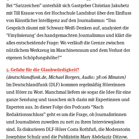
Bei “Satzzeichen” unterhält sich Gastgeber Christian Jakubetz
mit Till Krause von der Hochschule Landshut über den Einfluss
von Künstlicher Intelligenz auf den Journalismus: “Das
Gespräch räumt mit Schwarz-Weiß-Denken auf, analysiert die
‘Vinylisierung’ des handgemachten Journalismus und klärt die
alles entscheidende Frage: Wo verläuft die Grenze zwischen
nützlichem Werkzeug im Maschinenraum und dem Verlust der
eigenen Schöpfungshöhe?”
5. Gefahr für die Glaubwürdigkeit?
(deutschlandfunk.de, Michael Borgers, Audio: 38:06 Minuten)
Im Deutschlandfunk (DLF) kommen regelmäßig Hörerinnen
und Hörer zu Wort. Manchmal liefern sie sogar die Idee für eine
ganze Sendung und tauschen sich darin mit Expertinnen und
Experten aus. In dieser Folge des Podcasts “Nach
Redaktionsschluss” geht es um die Frage, ob Journalistinnen
und Journalisten zuweilen zu nett zu ihren Interviewgästen
sind. Es diskutieren DLF-Hörer Costa Rothfuß, die Moderatorin
Josephine Schulz und die Publizistin Mary Abdelaziz-Ditzow.