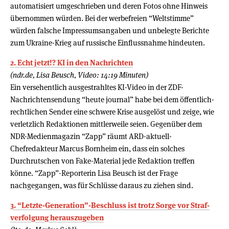
automatisiert umgeschrieben und deren Fotos ohne Hinweis
übernommen würden. Bei der werbefreien “Weltstimme”
würden falsche Impressumsangaben und unbelegte Berichte
zum Ukraine-Krieg auf russische Einflussnahme hindeuten.
2. Echt jetzt!? KI in den Nachrichten
(ndr.de, Lisa Beusch, Video: 14:19 Minuten)
Ein versehentlich ausgestrahltes KI-Video in der ZDF-
Nachrichtensendung “heute journal” habe bei dem öffentlich-
rechtlichen Sender eine schwere Krise ausgelöst und zeige, wie
verletzlich Redaktionen mittlerweile seien. Gegenüber dem
NDR-Medienmagazin “Zapp” räumt ARD-aktuell-
Chefredakteur Marcus Bornheim ein, dass ein solches
Durchrutschen von Fake-Material jede Redaktion treffen
könne. “Zapp”-Reporterin Lisa Beusch ist der Frage
nachgegangen, was für Schlüsse daraus zu ziehen sind.
3. “Letzte-Gene­ra­tion”-Beschluss ist trotz Sorge vor Straf­
ver­fol­gung her­aus­zu­geben