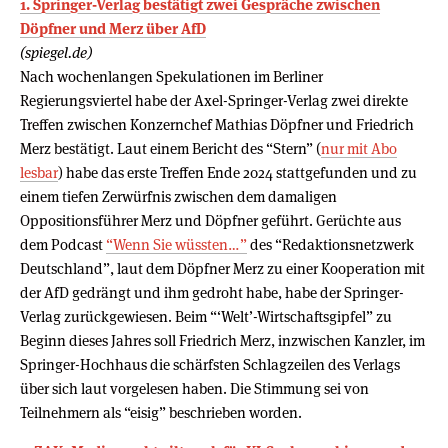
1. Springer-Verlag bestätigt zwei Gespräche zwischen
Döpfner und Merz über AfD
(spiegel.de)
Nach wochenlangen Spekulationen im Berliner
Regierungsviertel habe der Axel-Springer-Verlag zwei direkte
Treffen zwischen Konzernchef Mathias Döpfner und Friedrich
Merz bestätigt. Laut einem Bericht des “Stern” (
nur mit Abo
lesbar
) habe das erste Treffen Ende 2024 stattgefunden und zu
einem tiefen Zerwürfnis zwischen dem damaligen
Oppositionsführer Merz und Döpfner geführt. Gerüchte aus
dem Podcast
“Wenn Sie wüssten…”
des “Redaktionsnetzwerk
Deutschland”, laut dem Döpfner Merz zu einer Kooperation mit
der AfD gedrängt und ihm gedroht habe, habe der Springer-
Verlag zurückgewiesen. Beim “‘Welt’-Wirtschaftsgipfel” zu
Beginn dieses Jahres soll Friedrich Merz, inzwischen Kanzler, im
Springer-Hochhaus die schärfsten Schlagzeilen des Verlags
über sich laut vorgelesen haben. Die Stimmung sei von
Teilnehmern als “eisig” beschrieben worden.