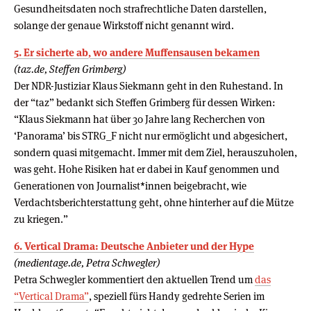
Gesundheitsdaten noch strafrechtliche Daten darstellen,
solange der genaue Wirkstoff nicht genannt wird.
5. Er sicherte ab, wo andere Muffensausen bekamen
(taz.de, Steffen Grimberg)
Der NDR-Justiziar Klaus Siekmann geht in den Ruhestand. In
der “taz” bedankt sich Steffen Grimberg für dessen Wirken:
“Klaus Siekmann hat über 30 Jahre lang Recherchen von
‘Panorama’ bis STRG_F nicht nur ermöglicht und abgesichert,
sondern quasi mitgemacht. Immer mit dem Ziel, herauszuholen,
was geht. Hohe Risiken hat er dabei in Kauf genommen und
Generationen von Jour­na­lis­t*in­nen beigebracht, wie
Verdachtsberichterstattung geht, ohne hinterher auf die Mütze
zu kriegen.”
6. Vertical Drama: Deutsche Anbieter und der Hype
(medientage.de, Petra Schwegler)
Petra Schwegler kommentiert den aktuellen Trend um
das
“Vertical Drama”
, speziell fürs Handy gedrehte Serien im