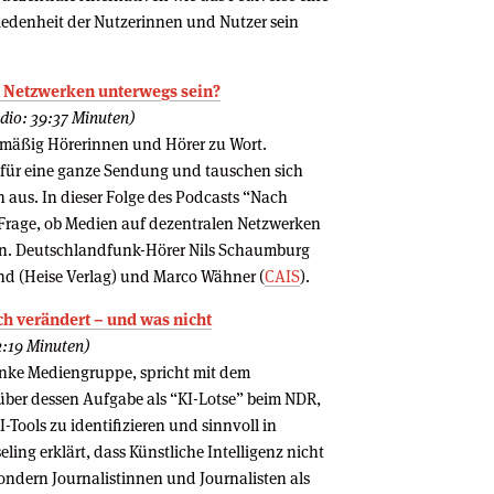
edenheit der Nutzerinnen und Nutzer sein
en Netzwerken unterwegs sein?
dio: 39:37 Minuten)
äßig Hörerinnen und Hörer zu Wort.
e für eine ganze Sendung und tauschen sich
 aus. In dieser Folge des Podcasts “Nach
 Frage, ob Medien auf dezentralen Netzwerken
en. Deutschlandfunk-Hörer Nils Schaumburg
and (Heise Verlag) und Marco Wähner (
CAIS
).
ch verändert – und was nicht
2:19 Minuten)
Funke Mediengruppe, spricht mit dem
über dessen Aufgabe als “KI-Lotse” beim NDR,
I-Tools zu identifizieren und sinnvoll in
eling erklärt, dass Künstliche Intelligenz nicht
sondern Journalistinnen und Journalisten als