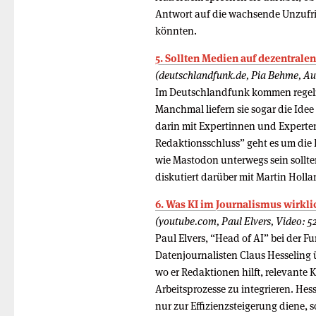
Antwort auf die wachsende Unzufri
könnten.
5. Sollten Medien auf dezentral
(deutschlandfunk.de, Pia Behme, Au
Im Deutschlandfunk kommen regelm
Manchmal liefern sie sogar die Ide
darin mit Expertinnen und Experten
Redaktionsschluss” geht es um die
wie Mastodon unterwegs sein sollt
diskutiert darüber mit Martin Holl
6. Was KI im Journalismus wirkli
(youtube.com, Paul Elvers, Video: 5
Paul Elvers, “Head of AI” bei der 
Datenjournalisten Claus Hesseling 
wo er Redaktionen hilft, relevante K
Arbeitsprozesse zu integrieren. Hess
nur zur Effizienzsteigerung diene, 