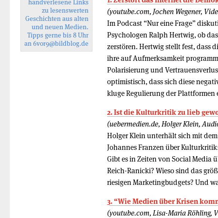
handverlesene Links
zu lesenswerten
(youtube.com, Jochen Wegener, Vide
Geschichten aus alten
Im Podcast “Nur eine Frage” diskut
und neuen Medien.
Psychologen Ralph Hertwig, ob das
Tipps gerne bis 8 Uhr
an
6vor9
@bildblog.de
zerstören. Hertwig stellt fest, dass
ihre auf Aufmerksamkeit programmi
Polarisierung und Vertrauensverlus
optimistisch, dass sich diese negat
kluge Regulierung der Plattformen
2. Ist die Kulturkritik zu lieb ge
(uebermedien.de, Holger Klein, Audi
Holger Klein unterhält sich mit dem
Johannes Franzen über Kulturkritik
Gibt es in Zeiten von Social Media 
Reich-Ranicki? Wieso sind das größ
riesigen Marketingbudgets? Und was
3. “Wie Medien über Krisen kom
(youtube.com, Lisa-Maria Röhling, V