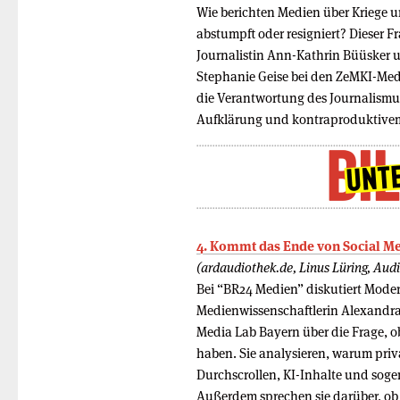
Wie berichten Medien über Kriege u
abstumpft oder resigniert? Dieser 
Journalistin Ann-Kathrin Büüsker 
Stephanie Geise bei den ZeMKI-Med
die Verantwortung des Journalism
Aufklärung und kontraproduktive
4. Kommt das Ende von Social M
(ardaudiothek.de, Linus Lüring, Aud
Bei “BR24 Medien” diskutiert Mode
Medienwissenschaftlerin Alexandra
Media Lab Bayern über die Frage, ob
haben. Sie analysieren, warum pri
Durchscrollen, KI-Inhalte und sog
Außerdem sprechen sie darüber, ob 