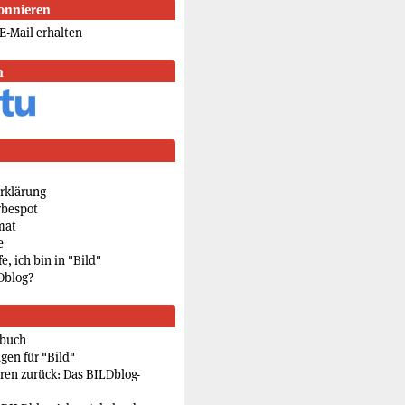
onnieren
E-Mail erhalten
n
rklärung
rbespot
mat
e
e, ich bin in "Bild"
Dblog?
rbuch
gen für "Bild"
eren zurück: Das BILDblog-