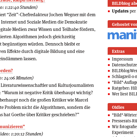
BILDblog ab
o: 1:22:40 Stunden)
Updates
per 
iert “Zeit”-Chefredakteur Jochen Wegner mit dem
 Internet und Soziale Medien die Demokratie
Gehostet vo
 digitale Medien zwar Wissen und Teilhabe fördern,
erten Algorithmen jedoch gleichzeitig
t begünstigen würden. Dennoch bleibt er
iven Effekte durch digitale Bildung und eine
Extras
 eindämmen lassen.
Impressum
Datenschutze
worden?
BILDblog-We
Schlagzeil-o-
o: 24:06 Minuten)
"Bild"-Auflag
 Literaturwissenschaftler und Kulturjournalisten
Ratgeber: Hilf
: “Warum ist negative Kritik überhaupt wichtig?
Wer liest BIL
überhaupt noch die großen Kritiker wie Marcel
te Problem nicht die Algorithmen, sondern die
Oldies
 hat Goethe über Kritiker geschrieben?”
"Bild"-Wörte
Presserats-Rü
munizieren”
Wir fotografi
Experiment
ideo: 1:20:12 Stunden)