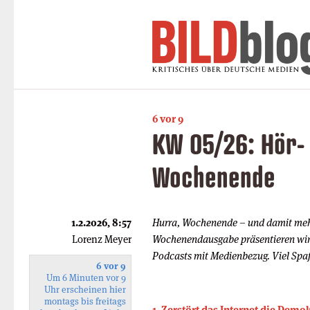
6 vor 9
KW 05/26: Hör-
Wochenende
1.2.2026, 8:57
Hurra, Wochenende – und damit mehr
Lorenz Meyer
Wochenendausgabe präsentieren wir
Podcasts mit Medienbezug. Viel Spa
6 vor 9
Um 6 Minuten vor 9
Uhr erscheinen hier
montags bis freitags
1. Zerstört das Internet die Demo