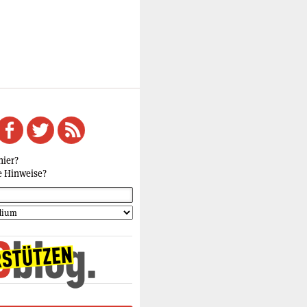
hier?
e Hinweise?