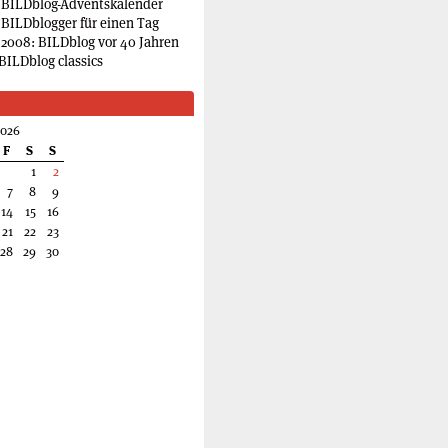
 BILDblog-Adventskalender
 BILDblogger für einen Tag
2008: BILDblog vor 40 Jahren
BILDblog classics
2026
F
S
S
1
2
7
8
9
14
15
16
21
22
23
28
29
30