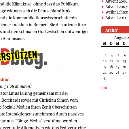
Advent 2006:
nd die Klimakrise, ohne dass das Publikum
Advent 2007:
Frage widmen sich die Deutschlandfunk-
Weihnachten 
und die Kommunikationswissenschaftlerin
Advent 2011: 
iengesprächen in Bremen. Sie diskutieren über
Archiv
us und den schmalen Grat zwischen notwendiger
August 
m Alarmismus.
M
D
M
D
3
4
5
6
10
11
12
13
17
18
19
20
24
25
26
27
31
edia?
io: 31:28 Minuten)
« Jul
rator Linus Lüring gemeinsam mit der
 Borchardt sowie mit Christian Simon vom
 Soziale Medien ihren Zenit überschritten
vate Interaktionen zunehmend durch passives
enanntes “Binge-Media” verdrängt wurden.
dezentrale Alternativen wie das Fediverse eine