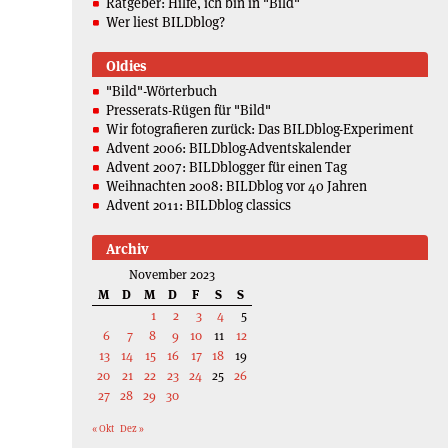
Ratgeber: Hilfe, ich bin in "Bild"
Wer liest BILDblog?
Oldies
"Bild"-Wörterbuch
Presserats-Rügen für "Bild"
Wir fotografieren zurück: Das BILDblog-Experiment
Advent 2006: BILDblog-Adventskalender
Advent 2007: BILDblogger für einen Tag
Weihnachten 2008: BILDblog vor 40 Jahren
Advent 2011: BILDblog classics
Archiv
November 2023
M
D
M
D
F
S
S
1
2
3
4
5
6
7
8
9
10
11
12
13
14
15
16
17
18
19
20
21
22
23
24
25
26
27
28
29
30
« Okt
Dez »