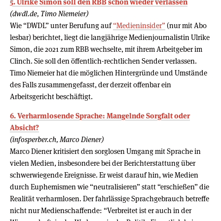
5. Ulrike Simon soll den RBB schon wieder verlassen
(dwdl.de, Timo Niemeier)
Wie “DWDL” unter Berufung auf
“Medieninsider”
(nur mit Abo
lesbar) berichtet, liegt die langjährige Medienjournalistin Ulrike
Simon, die 2021 zum RBB wechselte, mit ihrem Arbeitgeber im
Clinch. Sie soll den öffentlich-rechtlichen Sender verlassen.
Timo Niemeier hat die möglichen Hintergründe und Umstände
des Falls zusammengefasst, der derzeit offenbar ein
Arbeitsgericht beschäftigt.
6. Verharmlosende Sprache: Mangelnde Sorgfalt oder
Absicht?
(infosperber.ch, Marco Diener)
Marco Diener kritisiert den sorglosen Umgang mit Sprache in
vielen Medien, insbesondere bei der Berichterstattung über
schwerwiegende Ereignisse. Er weist darauf hin, wie Medien
durch Euphemismen wie “neutralisieren” statt “erschießen” die
Realität verharmlosen. Der fahrlässige Sprachgebrauch betreffe
nicht nur Medienschaffende: “Verbreitet ist er auch in der