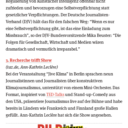
Regulierung von Künstlicher Intelligenz offenbar nicht
zufrieden und bevorzugen eine Selbstverpflichtung statt
gesetzlicher Verpflichtungen. Der Deutsche Journalisten-
Verband (DJV) hält das für den falschen Weg: “Wenn es nur
eine Selbstverpflichtung gibt, ist das eine Einladung zum
Missbrauch”, so der DJV-Bundesvorsitzende Mika Beuster: “Die
Folgen für Gesellschaft, Wirtschaft und Medien wären
dramatisch und vermutlich irreparabel.”
3. Recherche trifft Show
(taz.de, Ann-Kathrin Leclère)
Bei der Veranstaltung “Jive Klima” in Berlin sprachen neun
Journalistinnen und Journalisten über konstruktiven
Klimajournalismus, unterstützt von einem Mini-Orchester. Das
Format, inspiriert von
TED-Talks
und Stand-up-Comedy aus
den USA, präsentiere Journalismus live auf der Bühne und habe
bereits in Ländern wie Frankreich und Finnland große Hallen
gefüllt. Ann-Kathrin Leclère hat sich die Show angesehen.