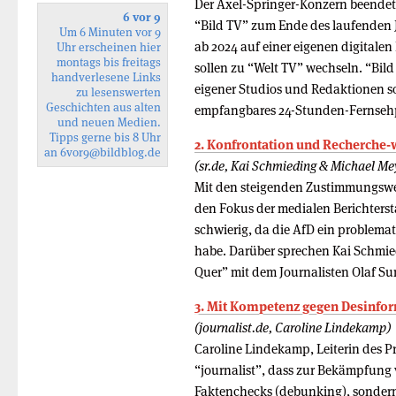
Der Axel-Springer-Konzern beendet 
6 vor 9
“Bild TV” zum Ende des laufenden 
Um 6 Minuten vor 9
ab 2024 auf einer eigenen digitalen
Uhr erscheinen hier
montags bis freitags
sollen zu “Welt TV” wechseln. “Bi
handverlesene Links
eigener Studios und Redaktionen so
zu lesenswerten
Geschichten aus alten
empfangbares 24-Stunden-Fernsehp
und neuen Medien.
Tipps gerne bis 8 Uhr
2. Konfrontation und Recherche-
an
6vor9
@bildblog.de
(sr.de, Kai Schmieding & Michael Me
Mit den steigenden Zustimmungswert
den Fokus der medialen Berichterst
schwierig, da die AfD ein problema
habe. Darüber sprechen Kai Schmie
Quer” mit dem Journalisten Olaf S
3. Mit Kompetenz gegen Desinfo
(journalist.de, Caroline Lindekamp)
Caroline Lindekamp, Leiterin des Pr
“journalist”, dass zur Bekämpfung 
Faktenchecks (debunking), sonde