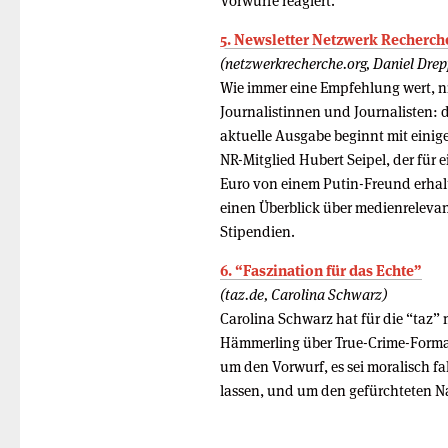
Vorwürfe reagiert.
5. Newsletter Netzwerk Recherche
(netzwerkrecherche.org, Daniel Drep
Wie immer eine Empfehlung wert, ni
Journalistinnen und Journalisten: 
aktuelle Ausgabe beginnt mit eini
NR-Mitglied Hubert Seipel, der für 
Euro von einem Putin-Freund erhal
einen Überblick über medienrelevan
Stipendien.
6. “Faszination für das Echte”
(taz.de, Carolina Schwarz)
Carolina Schwarz hat für die “taz” 
Hämmerling über True-Crime-Format
um den Vorwurf, es sei moralisch f
lassen, und um den gefürchteten 