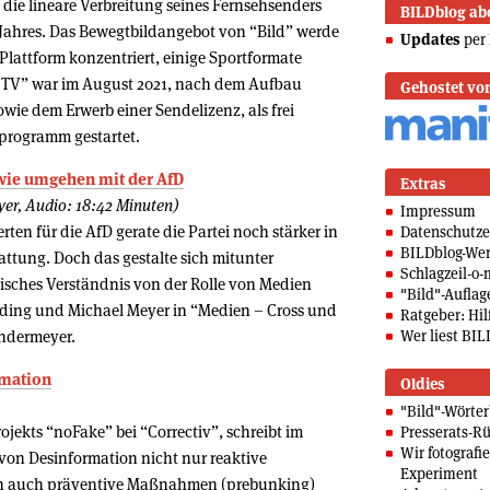
die lineare Verbreitung seines Fernsehsenders
BILDblog ab
Jahres. Das Bewegtbildangebot von “Bild” werde
Updates
per 
 Plattform konzentriert, einige Sportformate
ld TV” war im August 2021, nach dem Aufbau
Gehostet vo
wie dem Erwerb einer Sendelizenz, als frei
rogramm gestartet.
wie umgehen mit der AfD
Extras
yer, Audio: 18:42 Minuten)
Impressum
en für die AfD gerate die Partei noch stärker in
Datenschutze
BILDblog-We
attung. Doch das gestalte sich mitunter
Schlagzeil-o-
tisches Verständnis von der Rolle von Medien
"Bild"-Auflag
ding und Michael Meyer in “Medien – Cross und
Ratgeber: Hilf
undermeyer.
Wer liest BIL
rmation
Oldies
"Bild"-Wörte
ojekts “noFake” bei “Correctiv”, schreibt im
Presserats-Rü
Wir fotografi
von Desinformation nicht nur reaktive
Experiment
rn auch präventive Maßnahmen (prebunking)