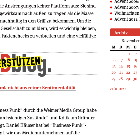
Advent 2006:
die Anstrengungen keiner Plattform aus: Sie sind
Advent 2007:
gewirksam nach außen zu tragen als die Masse
Weihnachten 
Advent 2011: 
 nachhaltig in den Griff zu bekommen. Um die
sellschaft zu mildern, wird es wichtig bleiben,
Archiv
Faktenchecks zu verbreiten und eine vielfältige
November
M
D
M
D
1
2
6
7
8
9
13
14
15
16
20
21
22
23
27
28
29
30
unk nicht aus reiner Sentimentalität
« Okt
Dez »
ness Punk” durch die Weimer Media Group habe
urchsichtiger Zustände” und Kritik am Gründer
gt. Daniel Häuser hat bei “Business-Punk”-
gt, wie das Medienunternehmen auf die