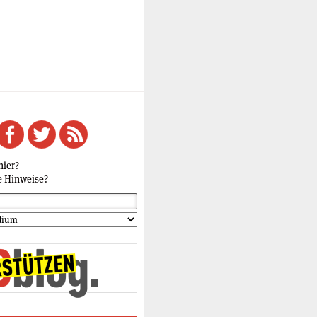
hier?
e Hinweise?