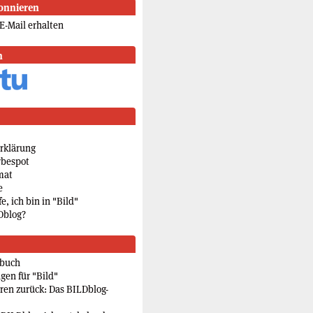
onnieren
E-Mail erhalten
n
rklärung
rbespot
mat
e
e, ich bin in "Bild"
Dblog?
rbuch
gen für "Bild"
eren zurück: Das BILDblog-