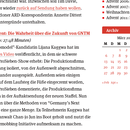
schränkt war. Inzwischen soll Tim Davie,
Advent 2006:
Advent 2007:
er wieder
zurück auf Sendung haben wollen
.
Weihnachten 
ndoner ARD-Korrespondentin Annette Dittert
Advent 2011: 
Hintergründe unterhalten.
Archiv
ment: Die Wahrheit über die Zukunft von GNTM
März 20
: 27:48 Minuten)
M
D
M
D
pmodel”-Kandidatin Lijana Kaggwa hat im
1
2
es Video
veröffentlicht, in dem sie schwere
6
7
8
9
roSieben-Show erhebt: Die Produktionsfirma
13
14
15
16
20
21
22
23
g isoliert, von der Außenwelt abgeschnitten,
27
28
29
30
nander ausgespielt. Außerdem seien einigen
auf dem Laufsteg die Füße eingecremt worden,
« Feb
Apr »
ProSieben dementierte, die Produktionsfirma
h in der Auftaktsendung der neuen Staffel. Nun
man über die Methoden von “Germany’s Next
t eine ganze Menge. Ex-Teilnehmerin Kaggwa hat
anwalt Chan-jo Jun ins Boot geholt und nutzt die
ermobbing-Initiative aufmerksam zu machen.