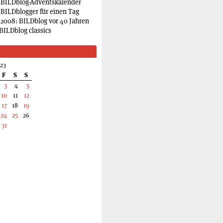
 BILDblog-Adventskalender
 BILDblogger für einen Tag
2008: BILDblog vor 40 Jahren
BILDblog classics
23
F
S
S
3
4
5
10
11
12
17
18
19
24
25
26
31