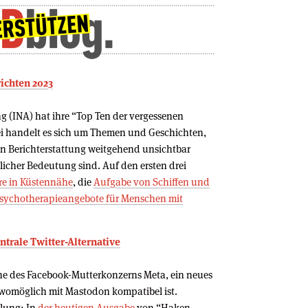
ichten 2023
g (INA) hat ihre “Top Ten der vergessenen
ei handelt es sich um Themen und Geschichten,
len Berichterstattung weitgehend unsichtbar
tlicher Bedeutung sind. Auf den ersten drei
re in Küstennähe
, die
Aufgabe von Schiffen und
sychotherapieangebote für Menschen mit
trale Twitter-Alternative
läne des Facebook-Mutterkonzerns Meta, ein neues
 womöglich mit Mastodon kompatibel ist.
lung: In
der heutigen Ausgabe
von “Haken