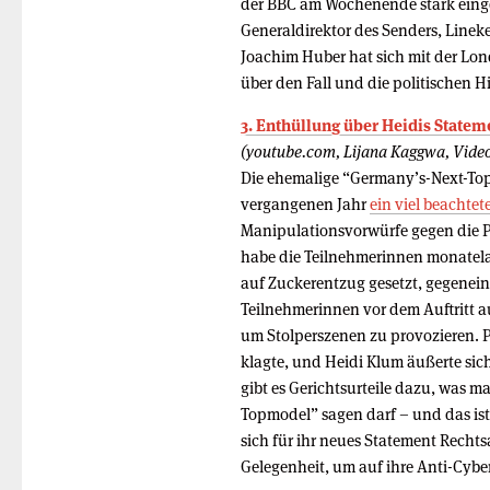
der BBC am Wochenende stark einge
Generaldirektor des Senders, Linek
Joachim Huber hat sich mit der Lo
über den Fall und die politischen 
3. Enthüllung über Heidis State
(youtube.com, Lijana Kaggwa, Video
Die ehemalige “Germany’s-Next-To
vergangenen Jahr
ein viel beachtet
Manipulationsvorwürfe gegen die P
habe die Teilnehmerinnen monatelan
auf Zuckerentzug gesetzt, gegenei
Teilnehmerinnen vor dem Auftritt 
um Stolperszenen zu provozieren. 
klagte, und Heidi Klum äußerte sic
gibt es Gerichtsurteile dazu, was 
Topmodel” sagen darf – und das is
sich für ihr neues Statement Rechts
Gelegenheit, um auf ihre Anti-Cyb