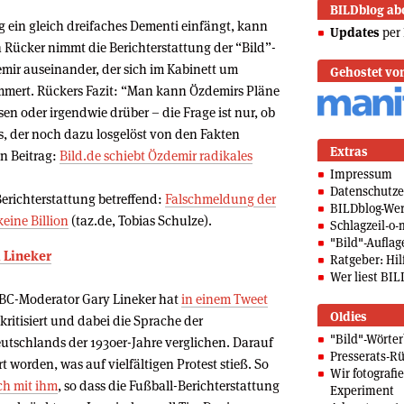
BILDblog ab
ng ein gleich dreifaches Dementi einfängt, kann
Updates
per 
n Rücker nimmt die Berichterstattung der “Bild”-
ir auseinander, der sich im Kabinett um
Gehostet vo
mert. Rückers Fazit: “Man kann Özdemirs Pläne
sen oder irgendwie drüber – die Frage ist nur, ob
, der noch dazu losgelöst von den Fakten
Extras
n Beitrag:
Bild.de schiebt Özdemir radikales
Impressum
Datenschutze
Berichterstattung betreffend:
Falschmeldung der
BILDblog-We
eine Billion
(taz.de, Tobias Schulze).
Schlagzeil-o-
"Bild"-Auflag
 Lineker
Ratgeber: Hilf
Wer liest BIL
BBC-Moderator Gary Lineker hat
in einem Tweet
Oldies
kritisiert und dabei die Sprache der
"Bild"-Wörte
utschlands der 1930er-Jahre verglichen. Darauf
Presserats-Rü
 worden, was auf vielfältigen Protest stieß. So
Wir fotografi
ch mit ihm
, so dass die Fußball-Berichterstattung
Experiment