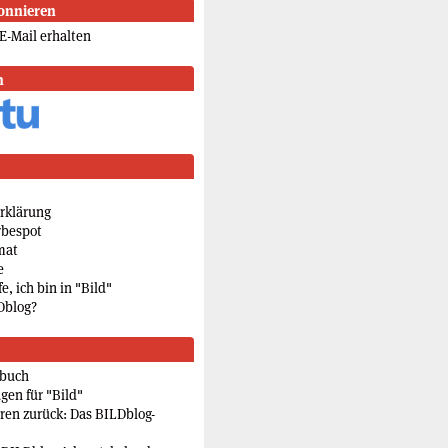
onnieren
E-Mail erhalten
n
rklärung
rbespot
mat
e
e, ich bin in "Bild"
Dblog?
rbuch
gen für "Bild"
eren zurück: Das BILDblog-