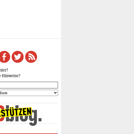
hier?
e Hinweise?