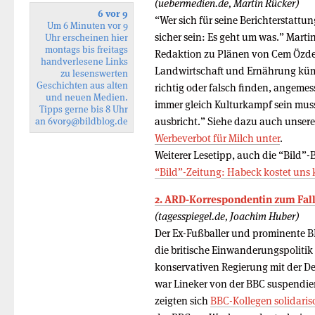
(uebermedien.de, Martin Rücker)
6 vor 9
“Wer sich für seine Berichterstattu
Um 6 Minuten vor 9
sicher sein: Es geht um was.” Marti
Uhr erscheinen hier
montags bis freitags
Redaktion zu Plänen von Cem Özdem
handverlesene Links
Landwirtschaft und Ernährung küm
zu lesenswerten
Geschichten aus alten
richtig oder falsch finden, angemes
und neuen Medien.
immer gleich Kulturkampf sein muss
Tipps gerne bis 8 Uhr
ausbricht.” Siehe dazu auch unsere
an
6vor9
@bildblog.de
Werbeverbot für Milch unter
.
Weiterer Lesetipp, auch die “Bild”-
“Bild”-Zeitung: Habeck kostet uns k
2. ARD-Korrespondentin zum Fall
(tagesspiegel.de, Joachim Huber)
Der Ex-Fußballer und prominente 
die britische Einwanderungspolitik 
konservativen Regierung mit der De
war Lineker von der BBC suspendiert
zeigten sich
BBC-Kollegen solidaris