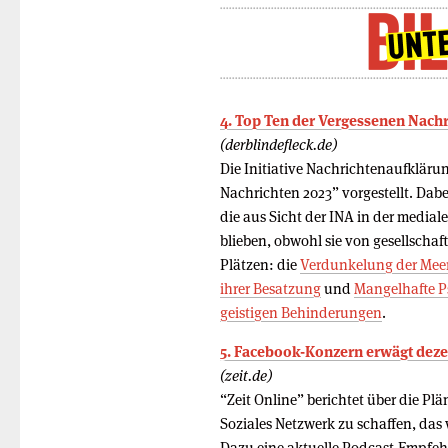
4. Top Ten der Vergessenen Nachr
(derblindefleck.de)
Die Initiative Nachrichtenaufklärun
Nachrichten 2023” vorgestellt. Dab
die aus Sicht der INA in der media
blieben, obwohl sie von gesellschaf
Plätzen: die
Verdunkelung der Mee
ihrer Besatzung
und
Mangelhafte P
geistigen Behinderungen
.
5. Facebook-Konzern erwägt dezen
(zeit.de)
“Zeit Online” berichtet über die P
Soziales Netzwerk zu schaffen, das
Dazu eine aktuelle Podcast-Empfeh