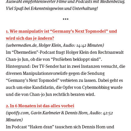
Auswahl empfehlenswerter Filme und Podcasts mit Medienbezug.
Viel Spaß bei Erkenntnisgewinn und Unterhaltung!
***
1. Wie manipulativ ist “Germany’s Next Topmodel” und
wird sich das je ändern?
(uebermedien.de, Holger Klein, Audio: 14:42 Minuten)
Im “Übermedien”-Podcast fragt Holger Klein den Rechtsanwalt
Chan-jo Jun, ob die von “ProSieben bekloppt sind”.
Hintergrund: Der TV-Sender hat in zwei Instanzen versucht, die
diversen Manipulationsvorwürfe gegen die Sendung
“Germany’s Next Topmodel” verbieten zu lassen. Dabei geht es
auch um eine Kandidatin, die Opfer von Cybermobbing wurde
und die von Chan-jo Jun rechtlich beraten wird.
2. In 6 Monaten ist das alles vorbei
(spotify.com, Gavin Karlmeier & Dennis Horn, Audio: 42:52
Minuten)
Im Podcast “Haken dran” tauschen sich Dennis Horn und