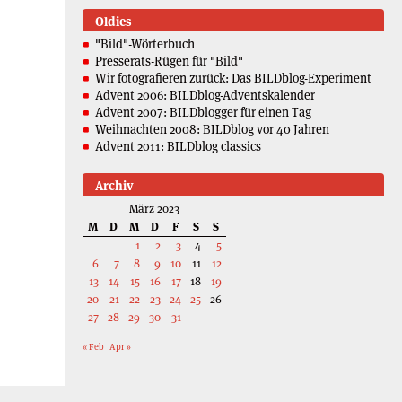
Oldies
"Bild"-Wörterbuch
Presserats-Rügen für "Bild"
Wir fotografieren zurück: Das BILDblog-Experiment
Advent 2006: BILDblog-Adventskalender
Advent 2007: BILDblogger für einen Tag
Weihnachten 2008: BILDblog vor 40 Jahren
Advent 2011: BILDblog classics
Archiv
März 2023
M
D
M
D
F
S
S
1
2
3
4
5
6
7
8
9
10
11
12
13
14
15
16
17
18
19
20
21
22
23
24
25
26
27
28
29
30
31
« Feb
Apr »