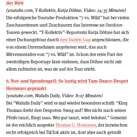
der Welt
(youtube.com, Y-Kollektiv, Katja Döhne, Video: 24:35 Minuten)
Die erfolgreiche Youtube-Produktion “7 vs. Wild” hat bei vielen
Zuschauerinnen und Zuschauern das Interesse an Outdoor-
Touren geweckt. “Y-Kollektiv”-Reporterin Katja Döhne hat sich
einer Dschungeltour durch
den Darién Gap
angeschlossen, die
von einem Unternehmen angeboten wird, das auch
Mitveranstalter von “7 vs. Wild” ist. Schon der erste Part der
zweiteiligen Reportage lässt erahnen, dass Döhne nicht mit
allem zufrieden ist, was sie auf der Tour erlebt.
6. Not- und SpendengeiI: So lustig wird Tam-Dance-Despot
Hornauer geprankt
(youtube.com, Walulis Daily, Video: 8:07 Minuten)
Bei “Walulis Daily” wird es mal wieder besonders schrill: “King
Thomas dreht den Despoten-Swag auf! Wer nicht nach seiner
Pfeife tanzt, fliegt raus. Wer gut tanzt, wird belohnt.” Gemeint
ist der reichlich suspekte
Thomas G. Hornauer
, der inzwischen
recht erfolgreich bei TikTok aktiv ist, dort aber auch getrollt