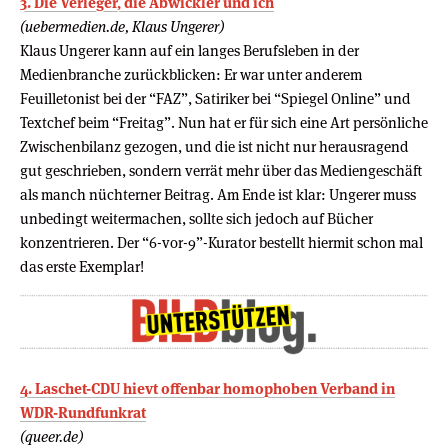
3. Die Verleger, die Abwickler und ich
(uebermedien.de, Klaus Ungerer)
Klaus Ungerer kann auf ein langes Berufsleben in der
Medienbranche zurückblicken: Er war unter anderem
Feuilletonist bei der “FAZ”, Satiriker bei “Spiegel Online” und
Textchef beim “Freitag”. Nun hat er für sich eine Art persönliche
Zwischenbilanz gezogen, und die ist nicht nur herausragend
gut geschrieben, sondern verrät mehr über das Mediengeschäft
als manch nüchterner Beitrag. Am Ende ist klar: Ungerer muss
unbedingt weitermachen, sollte sich jedoch auf Bücher
konzentrieren. Der “6-vor-9”-Kurator bestellt hiermit schon mal
das erste Exemplar!
4. Laschet-CDU hievt offenbar homophoben Verband in
WDR-Rundfunkrat
(queer.de)