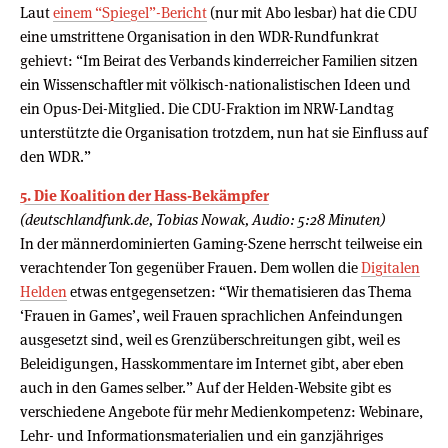
Laut
einem “Spiegel”-Bericht
(nur mit Abo lesbar) hat die CDU
eine umstrittene Organisation in den WDR-Rundfunkrat
gehievt: “Im Beirat des Verbands kinderreicher Familien sitzen
ein Wissenschaftler mit völkisch-nationalistischen Ideen und
ein Opus-Dei-Mitglied. Die CDU-Fraktion im NRW-Landtag
unterstützte die Organisation trotzdem, nun hat sie Einfluss auf
den WDR.”
5. Die Koalition der Hass-Bekämpfer
(deutschlandfunk.de, Tobias Nowak, Audio: 5:28 Minuten)
In der männerdominierten Gaming-Szene herrscht teilweise ein
verachtender Ton gegenüber Frauen. Dem wollen die
Digitalen
Helden
etwas entgegensetzen: “Wir thematisieren das Thema
‘Frauen in Games’, weil Frauen sprachlichen Anfeindungen
ausgesetzt sind, weil es Grenzüberschreitungen gibt, weil es
Beleidigungen, Hasskommentare im Internet gibt, aber eben
auch in den Games selber.” Auf der Helden-Website gibt es
verschiedene Angebote für mehr Medienkompetenz: Webinare,
Lehr- und Informationsmaterialien und ein ganzjähriges