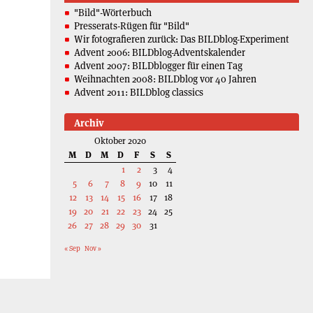
"Bild"-Wörterbuch
Presserats-Rügen für "Bild"
Wir fotografieren zurück: Das BILDblog-Experiment
Advent 2006: BILDblog-Adventskalender
Advent 2007: BILDblogger für einen Tag
Weihnachten 2008: BILDblog vor 40 Jahren
Advent 2011: BILDblog classics
Archiv
Oktober 2020
M
D
M
D
F
S
S
1
2
3
4
5
6
7
8
9
10
11
12
13
14
15
16
17
18
19
20
21
22
23
24
25
26
27
28
29
30
31
« Sep
Nov »