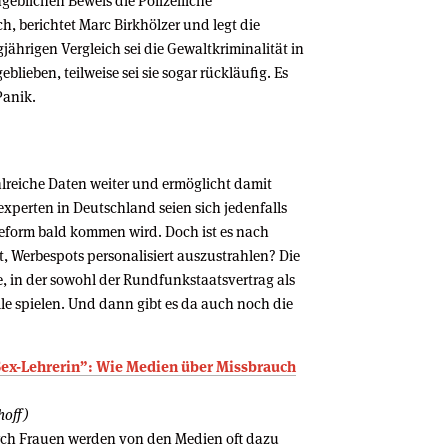
geblichen Beweis die Polizeiliche
sch, berichtet Marc Birkhölzer und legt die
ährigen Vergleich sei die Gewaltkriminalität in
blieben, teilweise sei sie sogar rückläufig. Es
Panik.
ahlreiche Daten weiter und ermöglicht damit
experten in Deutschland seien sich jedenfalls
beform bald kommen wird. Doch ist es nach
 Werbespots per­sonalisiert auszustrahlen? Die
ge, in der sowohl der Rundfunkstaatsvertrag als
le spielen. Und dann gibt es da auch noch die
“Sex-Lehrerin”: Wie Medien über Missbrauch
hoff)
rch Frauen werden von den Medien oft dazu