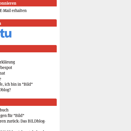
onnieren
E-Mail erhalten
n
rklärung
rbespot
mat
e
e, ich bin in "Bild"
Dblog?
rbuch
gen für "Bild"
eren zurück: Das BILDblog-