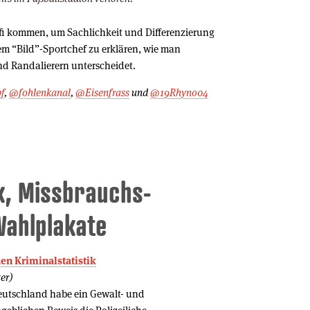
ofi kommen, um Sachlichkeit und Differenzierung
em “Bild”-Sportchef zu erklären, wie man
nd Randalierern unterscheidet.
f
,
@fohlenkanal
,
@Eisenfrass
und
@19Rhyno04
ik, Missbrauchs-
Wahlplakate
hen Kriminalstatistik
er)
eutschland habe ein Gewalt- und