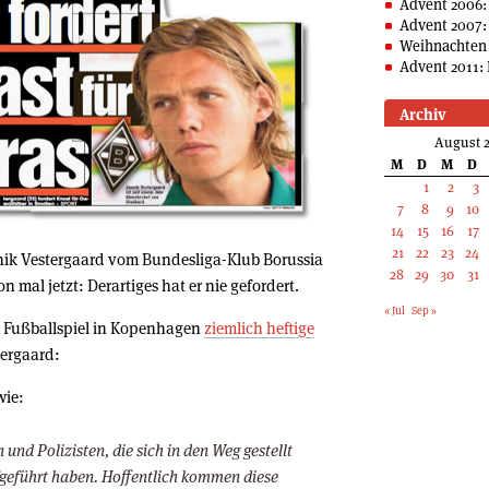
Advent 2006:
Advent 2007:
Weihnachten 
Advent 2011: 
Archiv
August 2
M
D
M
D
1
2
3
7
8
9
10
14
15
16
17
21
22
23
24
nnik Vestergaard vom Bundesliga-Klub Borussia
28
29
30
31
mal jetzt: Derartiges hat er nie gefordert.
« Jul
Sep »
 Fußballspiel in Kopenhagen
ziemlich heftige
stergaard:
wie:
und Polizisten, die sich in den Weg gestellt
ufgeführt haben. Hoffentlich kommen diese