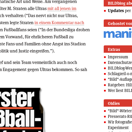
 fanatische Art und Weise. Am vergangenen
BILDblog ab
ter M. Straten alle Ultras
mit all jenen im
Updates
per 
lich verhalten (“Das nervt nicht nur Ultras,
stern legte Straten
in einem Kommentar nach
Gehostet vo
en Fußballfans seien (“In der Bundesliga drohen
em Vorwand, für ehrlicheren Fußball zu
hte Fans und Familien ohne Angst ins Stadion
Extras
tik und Justiz eingreifen.”).
Impressum
hef und sein Team vermeintlich auch noch
Datenschutze
BILDblog-We
em Engagement gegen Ultras bekommen. So sah
Schlagzeil-o-
"Bild"-Auflag
Ratgeber: Hilf
Wer liest BIL
Oldies
"Bild"-Wörte
Presserats-Rü
Wir fotografi
Experiment