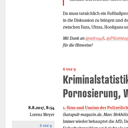
Da muss tatsächlich ein Fußballpr
in die Diskussion zu bringen und d
zwischen Fans, Ultras, Hooligans u
Mit Dank an
@seit1948
,
@Pilzeintop
für die Hinweise!
6 vor 9
Kriminalstatist
Pornosierung, 
8.8.2017, 8:54
1. Sinn und Unsinn der Polizeilic
Lorenz Meyer
(katapult-magazin.de, Marc Birkhölz
Immer wieder behauptet die AfD, D
6 vor 9