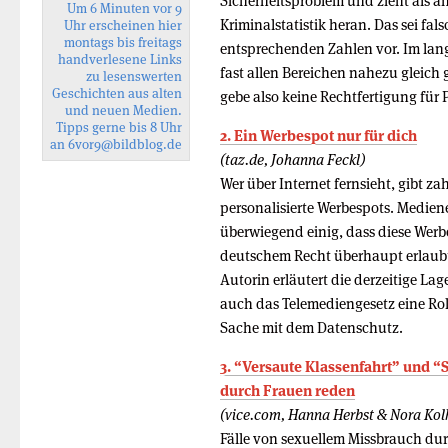
Sicherheitsproblem und zieht als an
Um 6 Minuten vor 9
Kriminalstatistik heran. Das sei fal
Uhr erscheinen hier
montags bis freitags
entsprechenden Zahlen vor. Im langj
handverlesene Links
fast allen Bereichen nahezu gleich ge
zu lesenswerten
Geschichten aus alten
gebe also keine Rechtfertigung für 
und neuen Medien.
Tipps gerne bis 8 Uhr
2. Ein Werbespot nur für dich
an
6vor9
@bildblog.de
(taz.de, Johanna Feckl)
Wer über Internet fernsieht, gibt z
personalisierte Werbespots. Medien
überwiegend einig, dass diese Wer
deutschem Recht überhaupt erlaubt,
Autorin erläutert die derzeitige La
auch das Telemediengesetz eine Rol
Sache mit dem Datenschutz.
3. “Versaute Klassenfahrt” und 
durch Frauen reden
(vice.com, Hanna Herbst & Nora Kol
Fälle von sexuellem Missbrauch du