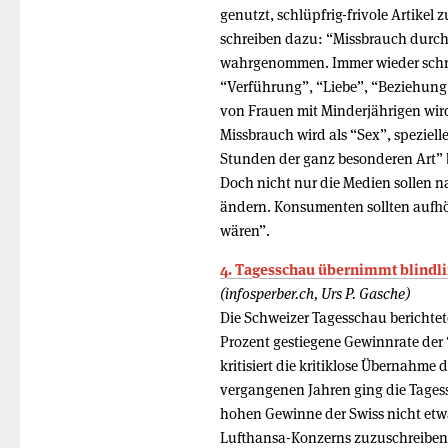
genutzt, schlüpfrig-frivole Artikel
schreiben dazu: “Missbrauch durch 
wahrgenommen. Immer wieder schre
“Verführung”, “Liebe”, “Beziehung
von Frauen mit Minderjährigen wird 
Missbrauch wird als “Sex”, speziel
Stunden der ganz besonderen Art” be
Doch nicht nur die Medien sollen n
ändern. Konsumenten sollten aufhör
wären”.
4. Tagesschau übernimmt blindli
(infosperber.ch, Urs P. Gasche)
Die Schweizer Tagesschau berichtet
Prozent gestiegene Gewinnrate der “
kritisiert die kritiklose Übernahme 
vergangenen Jahren ging die Tagess
hohen Gewinne der Swiss nicht et
Lufthansa-Konzerns zuzuschreiben s