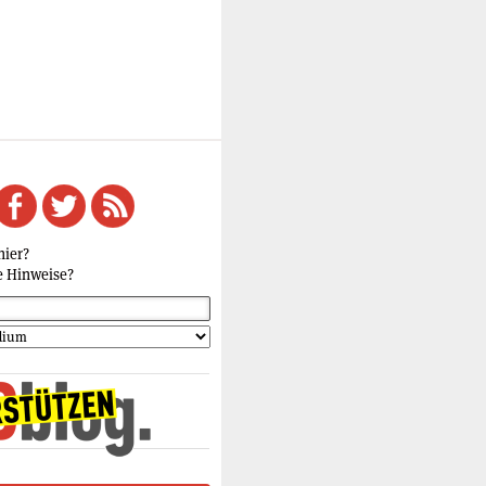
hier?
e Hinweise?