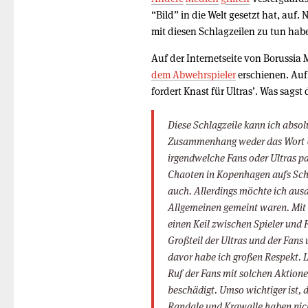
“Bild” in die Welt gesetzt hat, auf.
mit diesen Schlagzeilen zu tun hab
Auf der Internetseite von Borussi
dem Abwehrspieler
erschienen. Auf 
fordert Knast für Ultras’. Was sagst
Diese Schlagzeile kann ich absol
Zusammenhang weder das Wort U
irgendwelche Fans oder Ultras pa
Chaoten in Kopenhagen aufs Schär
auch. Allerdings möchte ich ausd
Allgemeinen gemeint waren. Mit 
einen Keil zwischen Spieler und F
Großteil der Ultras und der Fans
davor habe ich großen Respekt. L
Ruf der Fans mit solchen Aktio
beschädigt. Umso wichtiger ist, 
Randale und Krawalle haben nich