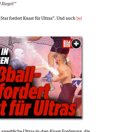
 Riegel!”
Star fordert Knast für Ultras”. Und auch
bei
 angebliche Ultras-in-den-Knast-Forderung, die