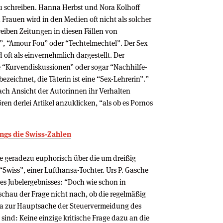
 zu schreiben. Hanna Herbst und Nora Kolhoff
Frauen wird in den Medien oft nicht als solcher
iben Zeitungen in diesen Fällen von
”, “Amour Fou” oder “Techtelmechtel”. Der Sex
oft als einvernehmlich dargestellt. Der
le “Kurvendiskussionen” oder sogar “Nachhilfe-
zeichnet, die Täterin ist eine “Sex-Lehrerin”.”
ach Ansicht der Autorinnen ihr Verhalten
en derlei Artikel anzuklicken, “als ob es Pornos
ngs die Swiss-Zahlen
e geradezu euphorisch über die um dreißig
Swiss”, einer Lufthansa-Tochter. Urs P. Gasche
des Jubelergebnisses: “Doch wie schon in
chau der Frage nicht nach, ob die regelmäßig
wa zur Hauptsache der Steuervermeidung des
ind: Keine einzige kritische Frage dazu an die