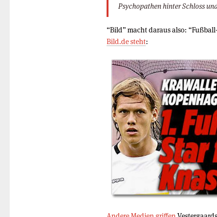
Psychopathen hinter Schloss und
“Bild” macht daraus also: “Fußball-
Bild.de steht
:
Andere
Medien
griffen
Vestergaards