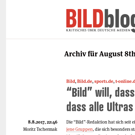
Archiv für August 8th
Bild
,
Bild.de
,
sport1.de
,
t-online.
“Bild” will, dass
dass alle Ultras
8.8.2017, 22:46
Die “Bild”-Redaktion hat sich seit 
Moritz Tschermak
jene Gruppen
, die sich besonders s