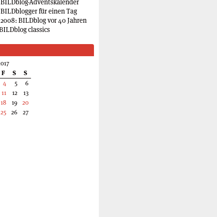
 BILDblog-Adventskalender
 BILDblogger für einen Tag
2008: BILDblog vor 40 Jahren
BILDblog classics
017
F
S
S
4
5
6
11
12
13
18
19
20
25
26
27