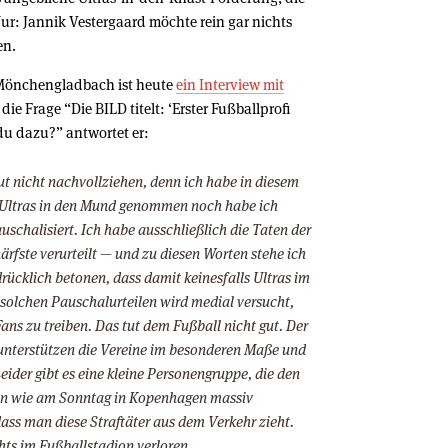
 Nur: Jannik Vestergaard möchte rein gar nichts
en.
a Mönchengladbach ist heute
ein Interview mit
die Frage “Die BILD titelt: ‘Erster Fußballprofi
 du dazu?” antwortet er:
ut nicht nachvollziehen, denn ich habe in diesem
ltras in den Mund genommen noch habe ich
uschalisiert. Ich habe ausschließlich die Taten der
fste verurteilt — und zu diesen Worten stehe ich
rücklich betonen, dass damit keinesfalls Ultras im
solchen Pauschalurteilen wird medial versucht,
ans zu treiben. Das tut dem Fußball nicht gut. Der
 unterstützen die Vereine im besonderen Maße und
eider gibt es eine kleine Personengruppe, die den
nen wie am Sonntag in Kopenhagen massiv
dass man diese Straftäter aus dem Verkehr zieht.
ts im Fußballstadion verloren.