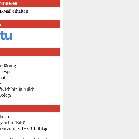
onnieren
E-Mail erhalten
n
rklärung
rbespot
mat
e
e, ich bin in "Bild"
Dblog?
rbuch
gen für "Bild"
eren zurück: Das BILDblog-