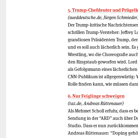
5. Trump-Chefdeuter und Prügelk
(sueddeutsche.de, Jürgen Schmieder
Der Trump-kritische Nachrichtensen
schrillen Trump-Versteher: Jeffrey 
grandiosen Präsidenten Trump, der al
und es soll auch lächerlich sein. Es
Wrestling, wo die Choreografie auc
den Ringstaub geworfen wird. Lord s
als Gefolgsmann eines lächerlichen 
CNN-Publikum ist allgegenwärtig: W
Rolle finden kann, wie müssen dan
6. Nur Feiglinge schweigen
(taz.de, Andreas Rüttenauer)
Als Mehmet Scholl erfuhr, dass es 
Sendung in der “ARD” auch über Dop
Studio. Dass er nun zurückkommen d
Andreas Rüttenauer: “Doping gehör