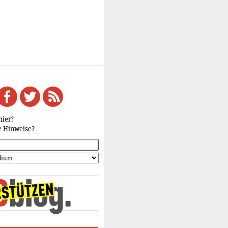
hier?
e Hinweise?