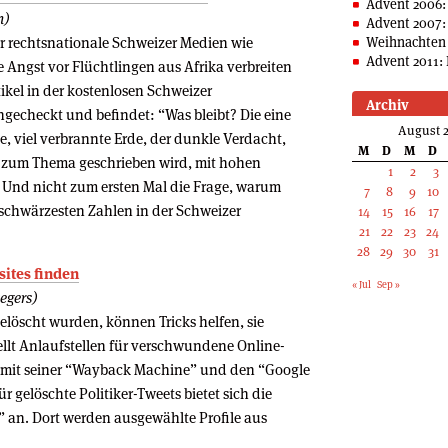
Advent 2006:
n)
Advent 2007:
r rechtsnationale Schweizer Medien wie
Weihnachten 
Advent 2011: 
 Angst vor Flüchtlingen aus Afrika verbreiten
kel in der kostenlosen Schweizer
Archiv
gecheckt und befindet: “Was bleibt? Die eine
August 2
, viel verbrannte Erde, der dunkle Verdacht,
M
D
M
D
o zum Thema geschrieben wird, mit hohen
1
2
3
 Und nicht zum ersten Mal die Frage, warum
7
8
9
10
 schwärzesten Zahlen in der Schweizer
14
15
16
17
21
22
23
24
28
29
30
31
sites finden
« Jul
Sep »
tegers)
elöscht wurden, können Tricks helfen, sie
tellt Anlaufstellen für verschwundene Online-
e” mit seiner “Wayback Machine” und den “Google
ür gelöschte Politiker-Tweets bietet sich die
” an. Dort werden ausgewählte Profile aus