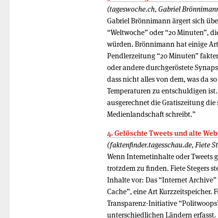
(tageswoche.ch, Gabriel Brönniman
Gabriel Brönnimann ärgert sich übe
“Weltwoche” oder “20 Minuten”, die
würden. Brönnimann hat einige Arti
Pendlerzeitung “20 Minuten” fakten
oder andere durchgeröstete Synapse
dass nicht alles von dem, was da s
Temperaturen zu entschuldigen ist.
ausgerechnet die Gratiszeitung die
Medienlandschaft schreibt.”
4. Gelöschte Tweets und alte Web
(faktenfinder.tagesschau.de, Fiete S
Wenn Internetinhalte oder Tweets g
trotzdem zu finden. Fiete Stegers s
Inhalte vor: Das “Internet Archiv
Cache”, eine Art Kurzzeitspeicher. F
Transparenz-Initiative “Politwoops
unterschiedlichen Ländern erfasst.