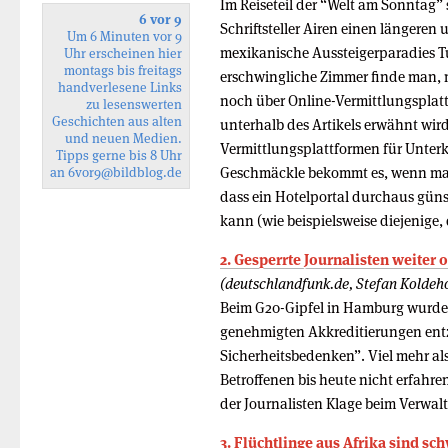
Im Reiseteil der “Welt am Sonntag” 
6 vor 9
Schriftsteller Airen einen längeren
Um 6 Minuten vor 9
mexikanische Aussteigerparadies Tul
Uhr erscheinen hier
montags bis freitags
erschwingliche Zimmer finde man, n
handverlesene Links
noch über Online-Vermittlungsplattf
zu lesenswerten
Geschichten aus alten
unterhalb des Artikels erwähnt wird
und neuen Medien.
Vermittlungsplattformen für Unterk
Tipps gerne bis 8 Uhr
Geschmäckle bekommt es, wenn man 
an
6vor9
@bildblog.de
dass ein Hotelportal durchaus güns
kann (wie beispielsweise diejenige, 
2. Gesperrte Journalisten weiter
(deutschlandfunk.de, Stefan Koldeho
Beim G20-Gipfel in Hamburg wurden 3
genehmigten Akkreditierungen entz
Sicherheitsbedenken”. Viel mehr a
Betroffenen bis heute nicht erfahr
der Journalisten Klage beim Verwalt
3. Flüchtlinge aus Afrika sind s