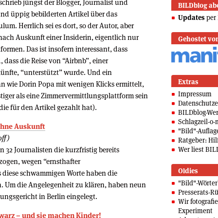
schrieb jüngst der Blogger, Journalist und
BILDblog ab
 und üppig bebilderten Artikel über das
Updates
per 
um. Herrlich sei es dort, so der Autor, aber
ach Auskunft einer Insiderin, eigentlich nur
Gehostet vo
ormen. Das ist insofern interessant, dass
, dass die Reise von “Airbnb”, einer
ünfte, “unterstützt” wurde. Und ein
Extras
wie Dorin Popa mit wenigen Klicks ermittelt,
Impressum
tiger als eine Zimmervermittlungsplattform sein
Datenschutze
die für den Artikel gezahlt hat).
BILDblog-We
Schlagzeil-o-
 ohne Auskunft
"Bild"-Auflag
ff)
Ratgeber: Hilf
2 Journalisten die kurzfristig bereits
Wer liest BIL
ogen, wegen “ernsthafter
Oldies
ls diese schwammigen Worte haben die
"Bild"-Wörte
en. Um die Angelegenheit zu klären, haben neun
Presserats-Rü
ungsgericht in Berlin eingelegt.
Wir fotografi
Experiment
chwarz – und sie machen Kinder!