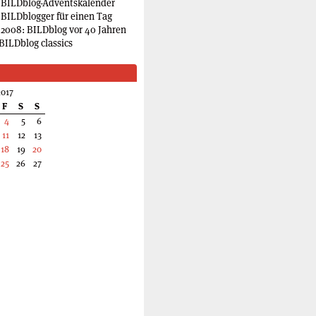
 BILDblog-Adventskalender
 BILDblogger für einen Tag
2008: BILDblog vor 40 Jahren
BILDblog classics
017
F
S
S
4
5
6
11
12
13
18
19
20
25
26
27