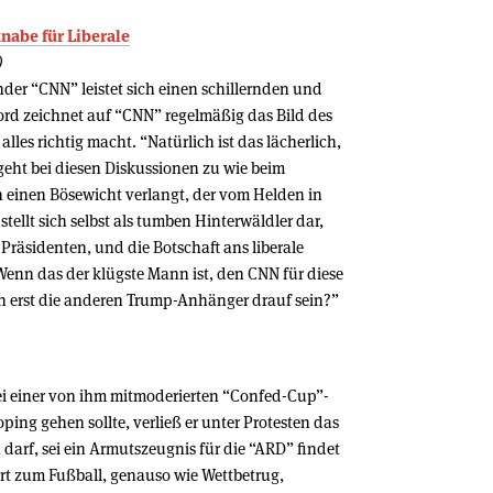
nabe für Liberale
)
der “CNN” leistet sich einen schillernden und
Lord zeichnet auf “CNN” regelmäßig das Bild des
les richtig macht. “Natürlich ist das lächerlich,
 geht bei diesen Diskussionen zu wie beim
h einen Bösewicht verlangt, der vom Helden in
tellt sich selbst als tumben Hinterwäldler dar,
Präsidenten, und die Botschaft ans liberale
enn das der klügste Mann ist, den CNN für diese
n erst die anderen Trump-Anhänger drauf sein?”
bei einer von ihm mitmoderierten “Confed-Cup”-
ing gehen sollte, verließ er unter Protesten das
arf, sei ein Armutszeugnis für die “ARD” findet
t zum Fußball, genauso wie Wettbetrug,