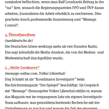
zumindest befürchten, wenn man Ralf Leonhards Beitrag in der
“taz” liest, wonach die Regierungsparteien FPÖ und ÖVP daran
arbeiten, Journalisten die Arbeit erheblich zu erschweren. Dies
geschehe durch professionelle Inszenierung und “Message
Control”.
4. Überallmedium
(sueddeutsche.de)
Die Deutschen hören werktags mehr als vier Stunden Radio.
Das sagt jedenfalls die Media-Analyse, die von der Medien- und
Werbewirtschaft durchgeführt wurde.
5. „Steile Lernkurve“
(message-online.com, Volker Lilienthal)
Jörg Schmitt ist als “Koordinator Investigativ” beim
Nachrichtenmagazin “Der Spiegel” beschäftigt. Im Gespräch
mit “Message”-Herausgeber Volker Lilienthal erklärt er, warum
das Magazin erst im vergangenen Jahr ein eigenes Investigativ-
Team aufbaute, was grenzüberschreitende Recherche mit der
Globalisierung zu tun hat und warum die Zeit der einsamen