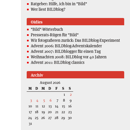
Ratgeber: Hilfe, ich bin in "Bild"
Wer liest BILDblog?
Oldies
"Bild"-Wörterbuch
Presserats-Rügen für "Bild"
Wir fotografieren zurück: Das BILDblog-Experiment
Advent 2006: BILDblog-Adventskalender
Advent 2007: BILDblogger für einen Tag
Weihnachten 2008: BILDblog vor 40 Jahren
Advent 2011: BILDblog classics
Archiv
August 2026
M
D
M
D
F
S
S
1
2
3
4
5
6
7
8
9
10
11
12
13
14
15
16
17
18
19
20
21
22
23
24
25
26
27
28
29
30
31