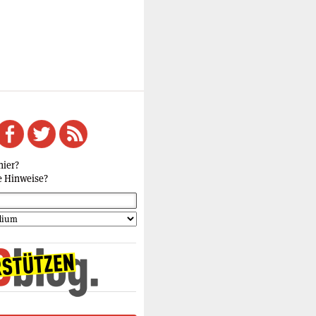
hier?
e Hinweise?