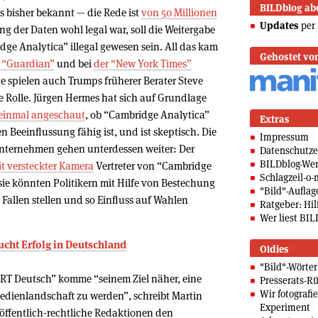
BILDblog ab
s bisher bekannt — die Rede ist
von 50 Millionen
Updates
per 
g der Daten wohl legal war, soll die Weitergabe
e Analytica” illegal gewesen sein. All das kam
Gehostet vo
 “Guardian”
und bei
der “New York Times”
e spielen auch Trumps früherer Berater Steve
 Rolle. Jürgen Hermes hat sich auf Grundlage
einmal angeschaut
, ob “Cambridge Analytica”
Extras
n Beeinflussung fähig ist, und ist skeptisch. Die
Impressum
ternehmen gehen unterdessen weiter: Der
Datenschutze
BILDblog-We
t versteckter Kamera
Vertreter von “Cambridge
Schlagzeil-o-
sie könnten Politikern mit Hilfe von Bestechung
"Bild"-Auflag
Fallen stellen und so Einfluss auf Wahlen
Ratgeber: Hilf
Wer liest BIL
cht Erfolg in Deutschland
Oldies
"Bild"-Wörte
RT Deutsch” komme “seinem Ziel näher, eine
Presserats-Rü
Wir fotografi
Medienlandschaft zu werden”, schreibt Martin
Experiment
öffentlich-rechtliche Redaktionen den