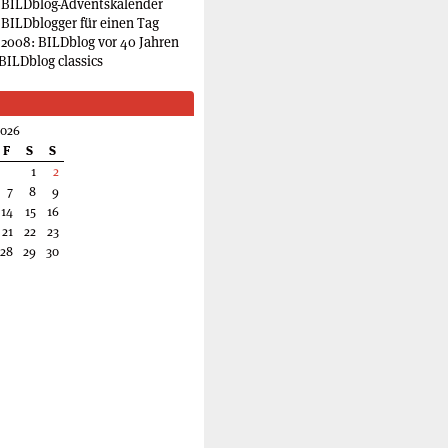
 BILDblog-Adventskalender
 BILDblogger für einen Tag
2008: BILDblog vor 40 Jahren
BILDblog classics
2026
F
S
S
1
2
7
8
9
14
15
16
21
22
23
28
29
30