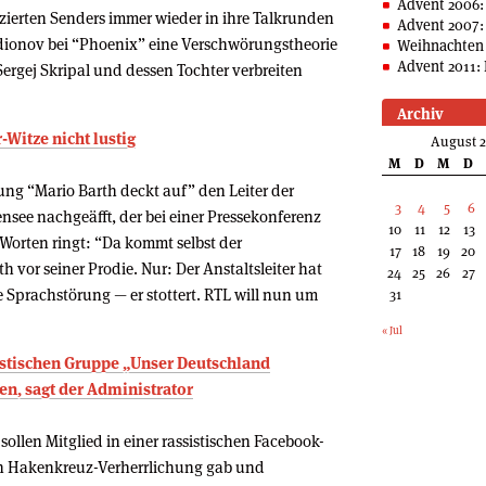
Advent 2006:
ierten Senders immer wieder in ihre Talkrunden
Advent 2007:
adionov bei “Phoenix” eine Verschwörungstheorie
Weihnachten 
Advent 2011: 
ergej Skripal und dessen Tochter verbreiten
Archiv
r-Witze nicht lustig
August 
M
D
M
D
ung “Mario Barth deckt auf” den Leiter der
3
4
5
6
ensee nachgeäfft, der bei einer Pressekonferenz
10
11
12
13
orten ringt: “Da kommt selbst der
17
18
19
20
th vor seiner Prodie. Nur: Der Anstaltsleiter hat
24
25
26
27
e Sprachstörung — er stottert. RTL will nun um
31
« Jul
ssistischen Gruppe „Unser Deutschland
ten, sagt der Administrator
llen Mitglied in einer rassistischen Facebook-
uch Hakenkreuz-Verherrlichung gab und