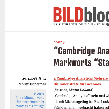
6 vor 9
“Cambridge Anal
Markworts “St
20.3.2018, 8:54
1. Cambridge Analytica: Mehrer
Moritz Tschermak
Billionenstrafe für Facebook
(heise.de, Martin Holland)
6 vor 9
“Cambridge Analytica” steht mal w
Um 6 Minuten vor 9
die mit Microtargeting bei Faceboo
Uhr erscheinen hier
montags bis freitags
Präsidentenamt gebracht haben soll