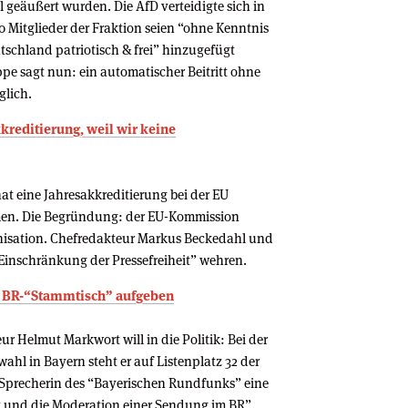
geäußert wurden. Die AfD verteidigte sich in
 Mitglieder der Fraktion seien “ohne Kenntnis
schland patriotisch & frei” hinzugefügt
pe sagt nun: ein automatischer Beitritt ohne
glich.
kreditierung, weil wir keine
at eine Jahresakkreditierung bei der EU
mmen. Die Begründung: der EU-Kommission
anisation. Chefredakteur Markus Beckedahl und
 Einschränkung der Pressefreiheit” wehren.
n BR-“Stammtisch” aufgeben
r Helmut Markwort will in die Politik: Bei der
hl in Bayern steht er auf Listenplatz 32 der
 Sprecherin des “Bayerischen Rundfunks” eine
mt und die Moderation einer Sendung im BR”