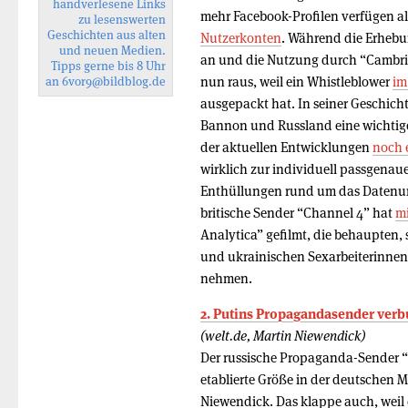
handverlesene Links
mehr Facebook-Profilen verfügen al
zu lesenswerten
Geschichten aus alten
Nutzerkonten
. Während die Erhebun
und neuen Medien.
an und die Nutzung durch “Cambridg
Tipps gerne bis 8 Uhr
nun raus, weil ein Whistleblower
im
an
6vor9
@bildblog.de
ausgepackt hat. In seiner Geschicht
Bannon und Russland eine wichtige
der aktuellen Entwicklungen
noch 
wirklich zur individuell passgenaue
Enthüllungen rund um das Datenun
britische Sender “Channel 4” hat
mi
Analytica” gefilmt, die behaupten, 
und ukrainischen Sexarbeiterinnen 
nehmen.
2. Putins Propagandasender verbu
(welt.de, Martin Niewendick)
Der russische Propaganda-Sender “
etablierte Größe in der deutschen 
Niewendick. Das klappe auch, weil 