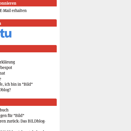
onnieren
E-Mail erhalten
n
rklärung
rbespot
mat
e
e, ich bin in "Bild"
Dblog?
rbuch
gen für "Bild"
eren zurück: Das BILDblog-