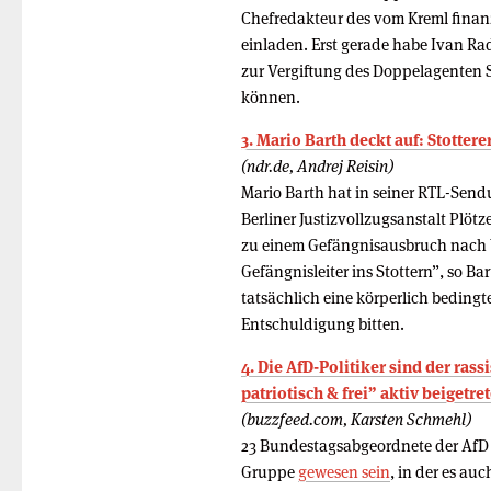
Chefredakteur des vom Kreml finanz
einladen. Erst gerade habe Ivan R
zur Vergiftung des Doppelagenten S
können.
3. Mario Barth deckt auf: Stottere
(ndr.de, Andrej Reisin)
Mario Barth hat in seiner RTL-Send
Berliner Justizvollzugsanstalt Plötz
zu einem Gefängnisausbruch nach W
Gefängnisleiter ins Stottern”, so Bar
tatsächlich eine körperlich bedingt
Entschuldigung bitten.
4. Die AfD-Politiker sind der ra
patriotisch & frei” aktiv beigetre
(buzzfeed.com, Karsten Schmehl)
23 Bundestagsabgeordnete der AfD so
Gruppe
gewesen sein
, in der es a