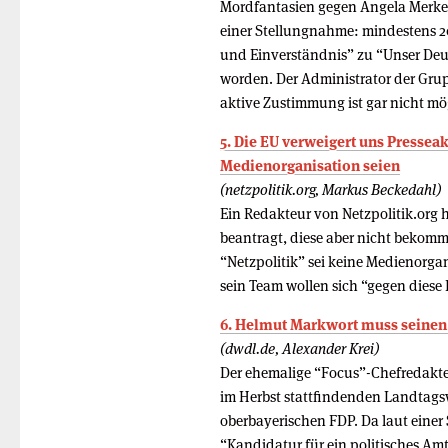
Mordfantasien gegen Angela Merkel 
einer Stellungnahme: mindestens 20
und Einverständnis” zu “Unser Deut
worden. Der Administrator der Grup
aktive Zustimmung ist gar nicht mö
5. Die EU verweigert uns Presseak
Medienorganisation seien
(netzpolitik.org, Markus Beckedahl)
Ein Redakteur von Netzpolitik.org h
beantragt, diese aber nicht beko
“Netzpolitik” sei keine Medienorg
sein Team wollen sich “gegen diese
6. Helmut Markwort muss seine
(dwdl.de, Alexander Krei)
Der ehemalige “Focus”-Chefredakteu
im Herbst stattfindenden Landtagswa
oberbayerischen FDP. Da laut einer
“Kandidatur für ein politisches A