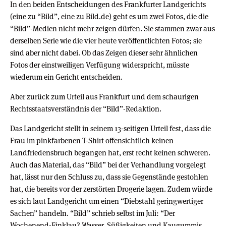
In den beiden Entscheidungen des Frankfurter Landgerichts
(eine zu “Bild”, eine zu Bild.de) geht es um zwei Fotos, die die
“Bild”-Medien nicht mehr zeigen dürfen. Sie stammen zwar aus
derselben Serie wie die vier heute veröffentlichten Fotos; sie
sind aber nicht dabei. Ob das Zeigen dieser sehr ähnlichen
Fotos der einstweiligen Verfügung widerspricht, müsste
wiederum ein Gericht entscheiden.
Aber zurück zum Urteil aus Frankfurt und dem schaurigen
Rechtsstaatsverständnis der “Bild”-Redaktion.
Das Landgericht stellt in seinem 13-seitigen Urteil fest, dass die
Frau im pinkfarbenen T-Shirt offensichtlich keinen
Landfriedensbruch begangen hat, erst recht keinen schweren.
Auch das Material, das “Bild” bei der Verhandlung vorgelegt
hat, lässt nur den Schluss zu, dass sie Gegenstände gestohlen
hat, die bereits vor der zerstörten Drogerie lagen. Zudem würde
es sich laut Landgericht um einen “Diebstahl geringwertiger
Sachen” handeln. “Bild” schrieb selbst im Juli: “Der
Wochenend-Einklau? Wasser, Süßigkeiten und Kaugummis