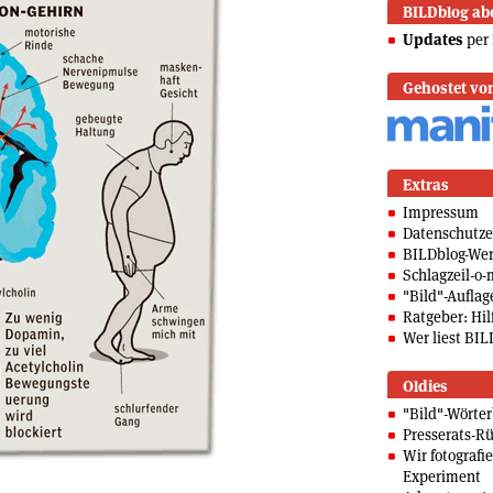
BILDblog ab
Updates
per 
Gehostet vo
Extras
Impressum
Datenschutze
BILDblog-We
Schlagzeil-o-
"Bild"-Auflag
Ratgeber: Hilf
Wer liest BIL
Oldies
"Bild"-Wörte
Presserats-Rü
Wir fotografi
Experiment