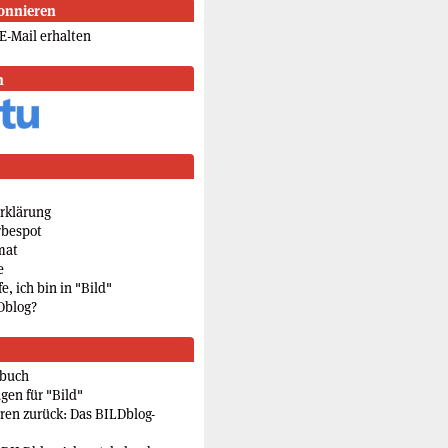
onnieren
E-Mail erhalten
n
rklärung
rbespot
mat
e
e, ich bin in "Bild"
Dblog?
rbuch
gen für "Bild"
eren zurück: Das BILDblog-