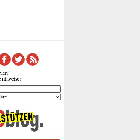
hier?
e Hinweise?