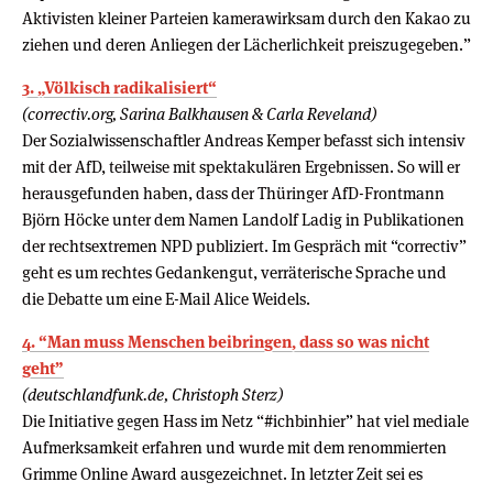
Aktivisten kleiner Parteien kamerawirksam durch den Kakao zu
ziehen und deren Anliegen der Lächerlichkeit preiszugegeben.”
3. „Völkisch radikalisiert“
(correctiv.org, Sarina Balkhausen & Carla Reveland)
Der Sozialwissenschaftler Andreas Kemper befasst sich intensiv
mit der AfD, teilweise mit spektakulären Ergebnissen. So will er
herausgefunden haben, dass der Thüringer AfD-Frontmann
Björn Höcke unter dem Namen Landolf Ladig in Publikationen
der rechtsextremen NPD publiziert. Im Gespräch mit “correctiv”
geht es um rechtes Gedankengut, verräterische Sprache und
die Debatte um eine E-Mail Alice Weidels.
4. “Man muss Menschen beibringen, dass so was nicht
geht”
(deutschlandfunk.de, Christoph Sterz)
Die Initiative gegen Hass im Netz “#ichbinhier” hat viel mediale
Aufmerksamkeit erfahren und wurde mit dem renommierten
Grimme Online Award ausgezeichnet. In letzter Zeit sei es