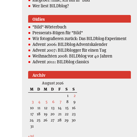
Wer liest BILDblog?
Oldies
"Bild"-Wörterbuch
Presserats-Rügen für "Bild"
Wir fotografieren zurück: Das BILDblog-Experiment
Advent 2006: BILDblog-Adventskalender
Advent 2007: BILDblogger für einen Tag
Weihnachten 2008: BILDblog vor 40 Jahren
Advent 2011: BILDblog classics
Archiv
August 2026
M
D
M
D
F
S
S
1
2
3
4
5
6
7
8
9
10
11
12
13
14
15
16
17
18
19
20
21
22
23
24
25
26
27
28
29
30
31
« Jul