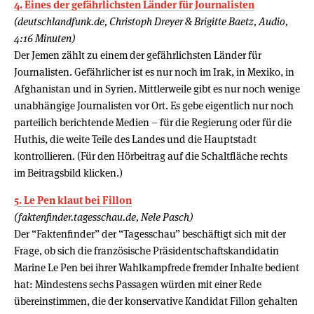
4. Eines der gefährlichsten Länder für Journalisten
(deutschlandfunk.de, Christoph Dreyer & Brigitte Baetz, Audio,
4:16 Minuten)
Der Jemen zählt zu einem der gefährlichsten Länder für
Journalisten. Gefährlicher ist es nur noch im Irak, in Mexiko, in
Afghanistan und in Syrien. Mittlerweile gibt es nur noch wenige
unabhängige Journalisten vor Ort. Es gebe eigentlich nur noch
parteilich berichtende Medien – für die Regierung oder für die
Huthis, die weite Teile des Landes und die Hauptstadt
kontrollieren. (Für den Hörbeitrag auf die Schaltfläche rechts
im Beitragsbild klicken.)
5. Le Pen klaut bei Fillon
(faktenfinder.tagesschau.de, Nele Pasch)
Der “Faktenfinder” der “Tagesschau” beschäftigt sich mit der
Frage, ob sich die französische Präsidentschaftskandidatin
Marine Le Pen bei ihrer Wahlkampfrede fremder Inhalte bedient
hat: Mindestens sechs Passagen würden mit einer Rede
übereinstimmen, die der konservative Kandidat Fillon gehalten