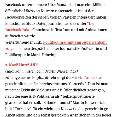
Facebook unternommen: Über Monate hat man eine Million
öffentliche Likes von Nutzern untersucht, die auf den
Facebookseiten der sieben großen Parteien interagiert haben.
Ein schönes Stück Datenjournalismus, das unter
“Der
Facebook-Faktor”
nochmal in Textform und mit Animationen
aufbereitet wurde.
Weiterführender Link:
Politikjournalismus im Superwahljahr
2017
mit einem Gespräch mit der Journalistik-Professorin und
Politikexpertin Marlis Prinzing.
2. Nazi! Hure! AfD!
(salonkolumnisten.com, Martin Niewendick)
Für allgemeines Kopfschütteln sorgt derzeit ein
Artikel
des
gemeinnützigen Recherchezentrums “Correctiv”. Dort ist man
mit einer Exklusiv-Meldung an die Öffentlichkeit gegangen,
nach der eine AfD-Politikerin als “Teilzeitprostituierte”
gearbeitet haben soll. “Salonkolumnist” Martin Niewendick
hält “Correctiv” für ein wichtiges Netzwerk, das gemeinhin gute
Arbeit leiste und den selbst gesteckten Ansprüchen in der Regel