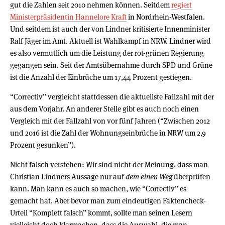
gut die Zahlen seit 2010 nehmen können. Seitdem
regiert
Ministerpräsidentin Hannelore Kraft
in Nordrhein-Westfalen.
Und seitdem ist auch der von Lindner kritisierte Innenminister
Ralf Jäger im Amt. Aktuell ist Wahlkampf in NRW. Lindner wird
es also vermutlich um die Leistung der rot-grünen Regierung
gegangen sein. Seit der Amtsübernahme durch SPD und Grüne
ist die Anzahl der Einbrüche um 17,44 Prozent gestiegen.
“Correctiv” vergleicht stattdessen die aktuellste Fallzahl mit der
aus dem Vorjahr. An anderer Stelle gibt es auch noch einen
Vergleich mit der Fallzahl von vor fünf Jahren (“Zwischen 2012
und 2016 ist die Zahl der Wohnungseinbrüche in NRW um 2,9
Prozent gesunken”).
Nicht falsch verstehen: Wir sind nicht der Meinung, dass man
Christian Lindners Aussage nur auf
dem einen Weg
überprüfen
kann. Man kann es auch so machen, wie “Correctiv” es
gemacht hat. Aber bevor man zum eindeutigen Faktencheck-
Urteil “Komplett falsch” kommt, sollte man seinen Lesern
vielleicht doch klarmachen, dass die Auswahl, die man