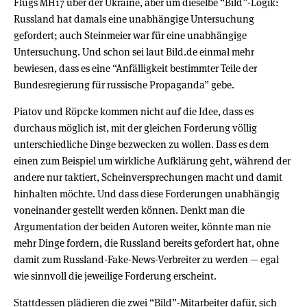
Flugs MH17 über der Ukraine, aber um dieselbe “Bild”-Logik:
Russland hat damals eine unabhängige Untersuchung
gefordert; auch Steinmeier war für eine unabhängige
Untersuchung. Und schon sei laut Bild.de einmal mehr
bewiesen, dass es eine “Anfälligkeit bestimmter Teile der
Bundesregierung für russische Propaganda” gebe.
Piatov und Röpcke kommen nicht auf die Idee, dass es
durchaus möglich ist, mit der gleichen Forderung völlig
unterschiedliche Dinge bezwecken zu wollen. Dass es dem
einen zum Beispiel um wirkliche Aufklärung geht, während der
andere nur taktiert, Scheinversprechungen macht und damit
hinhalten möchte. Und dass diese Forderungen unabhängig
voneinander gestellt werden können. Denkt man die
Argumentation der beiden Autoren weiter, könnte man nie
mehr Dinge fordern, die Russland bereits gefordert hat, ohne
damit zum Russland-Fake-News-Verbreiter zu werden — egal
wie sinnvoll die jeweilige Forderung erscheint.
Stattdessen plädieren die zwei “Bild”-Mitarbeiter dafür, sich