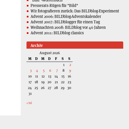
Presserats-Rügen für "Bild"
Wir fotografieren zurück: Das BILDblog-Experiment
Advent 2006: BILDblog-Adventskalender
Advent 2007: BILDblogger für einen Tag
Weihnachten 2008: BILDblog vor 40 Jahren
Advent 2011: BILDblog classics
Archiv
August 2026
M
D
M
D
F
S
S
1
2
3
4
5
6
7
8
9
10
11
12
13
14
15
16
17
18
19
20
21
22
23
24
25
26
27
28
29
30
31
« Jul