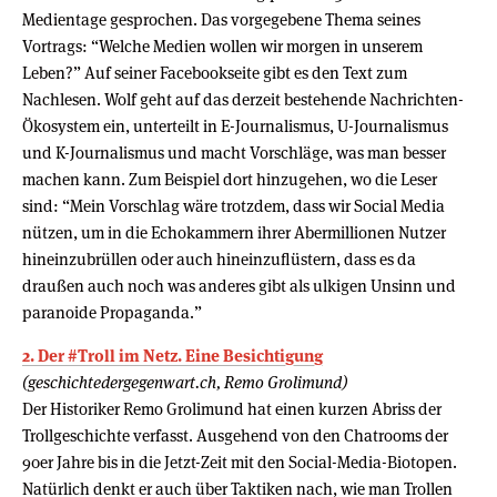
Medientage gesprochen. Das vorgegebene Thema seines
Vortrags: “Welche Medien wollen wir morgen in unserem
Leben?” Auf seiner Facebookseite gibt es den Text zum
Nachlesen. Wolf geht auf das derzeit bestehende Nachrichten-
Ökosystem ein, unterteilt in E-Journalismus, U-Journalismus
und K-Journalismus und macht Vorschläge, was man besser
machen kann. Zum Beispiel dort hinzugehen, wo die Leser
sind: “Mein Vorschlag wäre trotzdem, dass wir Social Media
nützen, um in die Echokammern ihrer Abermillionen Nutzer
hineinzubrüllen oder auch hineinzuflüstern, dass es da
draußen auch noch was anderes gibt als ulkigen Unsinn und
paranoide Propaganda.”
2. Der #Troll im Netz. Eine Besichtigung
(geschichtedergegenwart.ch, Remo Grolimund)
Der Historiker Remo Grolimund hat einen kurzen Abriss der
Trollgeschichte verfasst. Ausgehend von den Chatrooms der
90er Jahre bis in die Jetzt-Zeit mit den Social-Media-Biotopen.
Natürlich denkt er auch über Taktiken nach, wie man Trollen