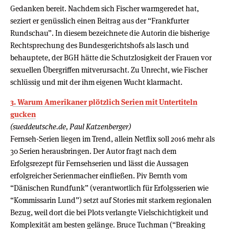
Gedanken bereit. Nachdem sich Fischer warmgeredet hat,
seziert er genüsslich einen Beitrag aus der “Frankfurter
Rundschau”. In diesem bezeichnete die Autorin die bisherige
Rechtsprechung des Bundesgerichtshofs als lasch und
behauptete, der BGH hätte die Schutzlosigkeit der Frauen vor
sexuellen Übergriffen mitverursacht. Zu Unrecht, wie Fischer
schlüssig und mit der ihm eigenen Wucht klarmacht.
3. Warum Amerikaner plötzlich Serien mit Untertiteln
gucken
(sueddeutsche.de, Paul Katzenberger)
Fernseh-Serien liegen im Trend, allein Netflix soll 2016 mehr als
30 Serien herausbringen. Der Autor fragt nach dem
Erfolgsrezept für Fernsehserien und lässt die Aussagen
erfolgreicher Serienmacher einfließen. Piv Bernth vom
“Dänischen Rundfunk” (verantwortlich für Erfolgsserien wie
“Kommissarin Lund”) setzt auf Stories mit starkem regionalen
Bezug, weil dort die bei Plots verlangte Vielschichtigkeit und
Komplexität am besten gelänge. Bruce Tuchman (“Breaking