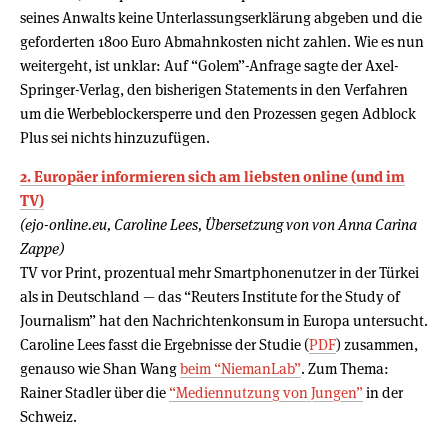
seines Anwalts keine Unterlassungserklärung abgeben und die
geforderten 1800 Euro Abmahnkosten nicht zahlen. Wie es nun
weitergeht, ist unklar: Auf “Golem”-Anfrage sagte der Axel-
Springer-Verlag, den bisherigen Statements in den Verfahren
um die Werbeblockersperre und den Prozessen gegen Adblock
Plus sei nichts hinzuzufügen.
2. Europäer informieren sich am liebsten online (und im
TV)
(ejo-online.eu, Caroline Lees, Übersetzung von von Anna Carina
Zappe)
TV vor Print, prozentual mehr Smartphonenutzer in der Türkei
als in Deutschland — das “Reuters Institute for the Study of
Journalism” hat den Nachrichtenkonsum in Europa untersucht.
Caroline Lees fasst die Ergebnisse der Studie (
PDF
) zusammen,
genauso wie Shan Wang
beim “NiemanLab”
. Zum Thema:
Rainer Stadler über die
“Mediennutzung von Jungen”
in der
Schweiz.