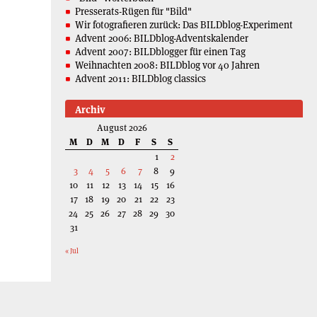
Presserats-Rügen für "Bild"
Wir fotografieren zurück: Das BILDblog-Experiment
Advent 2006: BILDblog-Adventskalender
Advent 2007: BILDblogger für einen Tag
Weihnachten 2008: BILDblog vor 40 Jahren
Advent 2011: BILDblog classics
Archiv
August 2026
M
D
M
D
F
S
S
1
2
3
4
5
6
7
8
9
10
11
12
13
14
15
16
17
18
19
20
21
22
23
24
25
26
27
28
29
30
31
« Jul