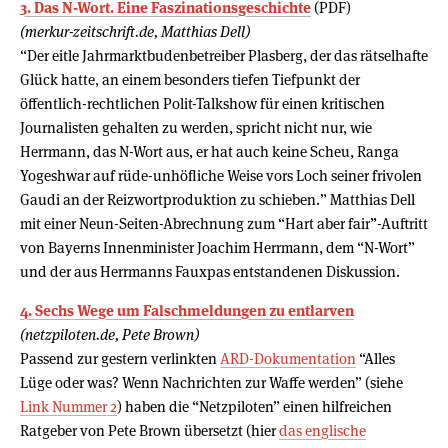
3. Das N-Wort. Eine Faszinationsgeschichte
(PDF)
(merkur-zeitschrift.de, Matthias Dell)
“Der eitle Jahrmarktbudenbetreiber Plasberg, der das rätselhafte
Glück hatte, an einem besonders tiefen Tiefpunkt der
öffentlich-rechtlichen Polit-Talkshow für einen kritischen
Journalisten gehalten zu werden, spricht nicht nur, wie
Herrmann, das N-Wort aus, er hat auch keine Scheu, Ranga
Yogeshwar auf rüde-unhöfliche Weise vors Loch seiner frivolen
Gaudi an der Reizwortproduktion zu schieben.” Matthias Dell
mit einer Neun-Seiten-Abrechnung zum “Hart aber fair”-Auftritt
von Bayerns Innenminister Joachim Herrmann, dem “N-Wort”
und der aus Herrmanns Fauxpas entstandenen Diskussion.
4. Sechs Wege um Falschmeldungen zu entlarven
(netzpiloten.de, Pete Brown)
Passend zur gestern verlinkten
ARD-Dokumentation
“Alles
Lüge oder was? Wenn Nachrichten zur Waffe werden” (siehe
Link Nummer 2
) haben die “Netzpiloten” einen hilfreichen
Ratgeber von Pete Brown übersetzt (hier
das englische