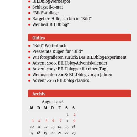
BILDblog-Werbespot
Schlagzeil-o-mat
"Bild"-Auflage
Ratgeber: Hilfe, ich bin in "Bild"
Wer liest BILDblog?
Oldies
"Bild"-Wörterbuch
Presserats-Rügen für "Bild"
Wir fotografieren zurück: Das BILDblog-Experiment
Advent 2006: BILDblog-Adventskalender
Advent 2007: BILDblogger für einen Tag
Weihnachten 2008: BILDblog vor 40 Jahren
Advent 2011: BILDblog classics
Archiv
August 2026
M
D
M
D
F
S
S
1
2
3
4
5
6
7
8
9
10
11
12
13
14
15
16
17
18
19
20
21
22
23