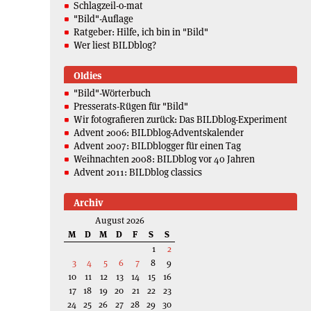
Schlagzeil-o-mat
"Bild"-Auflage
Ratgeber: Hilfe, ich bin in "Bild"
Wer liest BILDblog?
Oldies
"Bild"-Wörterbuch
Presserats-Rügen für "Bild"
Wir fotografieren zurück: Das BILDblog-Experiment
Advent 2006: BILDblog-Adventskalender
Advent 2007: BILDblogger für einen Tag
Weihnachten 2008: BILDblog vor 40 Jahren
Advent 2011: BILDblog classics
Archiv
August 2026
M
D
M
D
F
S
S
1
2
3
4
5
6
7
8
9
10
11
12
13
14
15
16
17
18
19
20
21
22
23
24
25
26
27
28
29
30