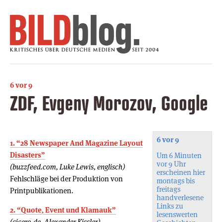
6 vor 9
ZDF, Evgeny Morozov, Google
6 vor 9
1. “28 Newspaper And Magazine Layout
Disasters”
Um 6 Minuten
vor 9 Uhr
(buzzfeed.com, Luke Lewis, englisch)
erscheinen hier
Fehlschläge bei der Produktion von
montags bis
freitags
Printpublikationen.
handverlesene
Links zu
2. “Quote, Event und Klamauk”
lesenswerten
(cicero.de, Alexander Kissler)