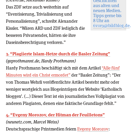
Geschichten
aus alten und
Das ZDF setze auch weiterhin auf
neuen Medien.
“Eventisierung, Trivialisierung und
Tipps gerne bis
8 Uhr an
Personalisierung”, schreibt Alexander
6vor9@bildblog.de
.
Kissler. “Wären ARD und ZDF lediglich die
besseren Privatsender, hätten sie ihre
Daseinsberechtigung verloren.”
3. “Plagiierte Islam-Hetze durch die Basler Zeitung”
(geprothmannt.de, Hardy Prothmann)
Hardy Prothmann beschäftigt sich mit dem Artikel
“Alle fünf
Minuten wird ein Christ ermordet”
der “Basler Zeitung”: “Der
von Thomas Wehrli veröffentlichte Artikel besteht mehr oder
weniger wortgleich aus Blogeinträgen der Website ‘Katholisch
bloggen’. (…) Dieser Text ist ein journalistisches Vollplagiat von
anderen Plagiaten, denen eine faktische Grundlage fehlt.”
4. “Evgeny Morozov, der Hitman der Feuilletons”
(neunetz.com, Marcel Weiss)
Deutschsprachige Printmedien feiern
Evgeny Morozov
: