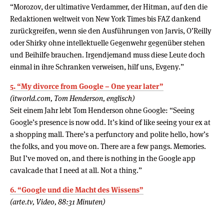
“Morozov, der ultimative Verdammer, der Hitman, auf den die
Redaktionen weltweit von New York Times bis FAZ dankend
zurückgreifen, wenn sie den Ausführungen von Jarvis, O’Reilly
oder Shirky ohne intellektuelle Gegenwehr gegenüber stehen
und Beihilfe brauchen. Irgendjemand muss diese Leute doch
einmal in ihre Schranken verweisen, hilf uns, Evgeny.”
5. “My divorce from Google – One year later”
(itworld.com, Tom Henderson, englisch)
Seit einem Jahr lebt Tom Henderson ohne Google: “Seeing
Google’s presence is now odd. It’s kind of like seeing your ex at
a shopping mall. There’s a perfunctory and polite hello, how’s
the folks, and you move on. There are a few pangs. Memories.
But I’ve moved on, and there is nothing in the Google app
cavalcade that I need at all. Not a thing.”
6. “Google und die Macht des Wissens”
(arte.tv, Video, 88:31 Minuten)