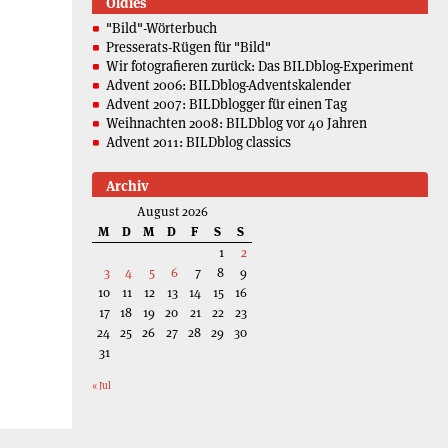
Oldies
"Bild"-Wörterbuch
Presserats-Rügen für "Bild"
Wir fotografieren zurück: Das BILDblog-Experiment
Advent 2006: BILDblog-Adventskalender
Advent 2007: BILDblogger für einen Tag
Weihnachten 2008: BILDblog vor 40 Jahren
Advent 2011: BILDblog classics
Archiv
August 2026
M
D
M
D
F
S
S
1
2
3
4
5
6
7
8
9
10
11
12
13
14
15
16
17
18
19
20
21
22
23
24
25
26
27
28
29
30
31
« Jul