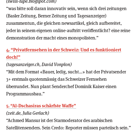
(swiss-lupe.blogspot.com)
“was bitte soll daran innovativ sein, wenn sich drei zeitungen
(Basler Zeitung, Berner Zeitung und Tagesanzeiger)
zusammentun, die gleichen newsartikel, gleich aufbereitet,
jeder in seinem eigenen online-auftritt veröffentlicht? eine reine
demonstration der macht eines monopolisten.”
4. “Privatfernsehen in der Schweiz: Und es funktioniert
doch!”
(tagesanzeiger.ch, David Vonplon)
“Mit dem Format «Bauer, ledig, sucht…» hat der Privatsender
3+ erstmals quotenmässig das Schweizer Fernsehen
überrundet. Nun plant Senderchef Dominik Kaiser einen
Programmausbau.”
5. “Al-Dschasiras schärfste Waffe”
(zeit.de, Julia Gerlach)
“Achmed Mansur ist der Starmoderator des arabischen
Satellitensenders. Sein Credo: Reporter müssen parteiisch sein.”