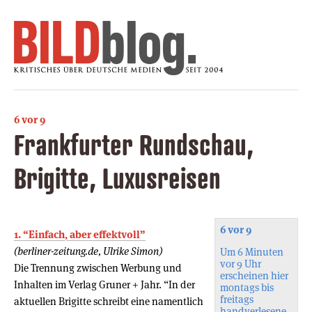
6 vor 9
Frankfurter Rundschau,
Brigitte, Luxusreisen
6 vor 9
1. “Einfach, aber effektvoll”
(berliner-zeitung.de, Ulrike Simon)
Um 6 Minuten
vor 9 Uhr
Die Trennung zwischen Werbung und
erscheinen hier
Inhalten im Verlag Gruner + Jahr. “In der
montags bis
freitags
aktuellen Brigitte schreibt eine namentlich
handverlesene