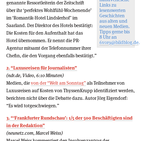
genannte Ressortleiterin der Zeitschrift
Links zu
über ihr ‘perfektes Wohlfühl-Wochenende’
lesenswerten
Geschichten
im ‘Romantik-Hotel Lindslerhof’ im
aus alten und
Saarland. Der Direktor des Hotels bestätigt:
neuen Medien.
Tipps gerne bis
Die Kosten für den Aufenthalt hat das
8 Uhr an
Hotel übernommen. Er nennt die PR-
6vor9@bildblog.de
.
Agentur mitsamt der Telefonnummer ihrer
Chefin, die den Vorgang ebenfalls bestätigt.”
2. “Luxusreisen für Journalisten”
(ndr.de, Video, 6:10 Minuten)
Medien, die
von der “Welt am Sonntag”
als Teilnehmer von
Luxusreisen auf Kosten von ThyssenKrupp identifiziert werden,
berichten nicht über die Debatte dazu. Autor Jörg Eigendorf:
“Es wird totgeschwiegen.”
3. “‘Frankfurter Rundschau’: 1/5 der 500 Beschäftigten sind
in der Redaktion”
(neunetz.com, Marcel Weiss)
Marcel Weiss kommentiert den Insolvenzantrag der