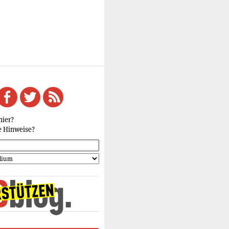
hier?
e Hinweise?