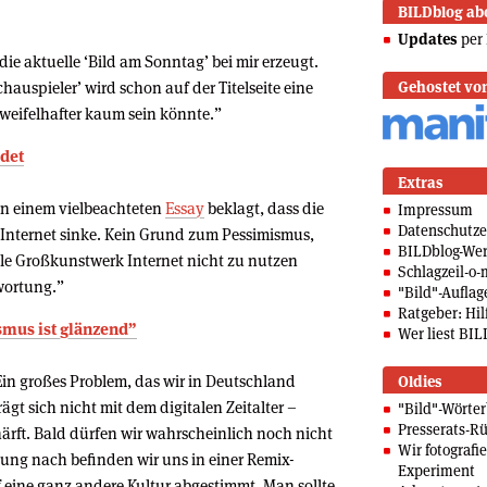
BILDblog ab
Updates
per 
e aktuelle ‘Bild am Sonntag’ bei mir erzeugt.
hauspieler’ wird schon auf der Titelseite eine
Gehostet vo
weifelhafter kaum sein könnte.”
ödet
Extras
 in einem vielbeachteten
Essay
beklagt, dass die
Impressum
Datenschutze
 Internet sinke. Kein Grund zum Pessimismus,
BILDblog-We
le Großkunstwerk Internet nicht zu nutzen
Schlagzeil-o-
twortung.”
"Bild"-Auflag
Ratgeber: Hilf
smus ist glänzend”
Wer liest BIL
in großes Problem, das wir in Deutschland
Oldies
rägt sich nicht mit dem digitalen Zeitalter –
"Bild"-Wörte
Presserats-Rü
ärft. Bald dürfen wir wahrscheinlich noch nicht
Wir fotografi
ung nach befinden wir uns in einer Remix-
Experiment
f eine ganz andere Kultur abgestimmt. Man sollte