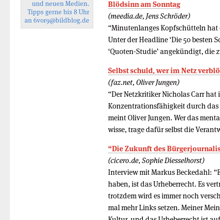
und neuen Medien.
Blödsinn am Sonntag
Tipps gerne bis 8 Uhr
(meedia.de, Jens Schröder)
an
6vor9
@bildblog.de
“Minutenlanges Kopfschütteln hat di
Unter der Headline ‘Die 50 besten Sc
‘Quoten-Studie’ angekündigt, die z
Selbst schuld, wer im Netz verbl
(faz.net, Oliver Jungen)
“Der Netzkritiker Nicholas Carr hat
Konzentrationsfähigkeit durch das
meint Oliver Jungen. Wer das menta
wisse, trage dafür selbst die Veran
“Die Zukunft des Bürgerjournali
(cicero.de, Sophie Diesselhorst)
Interview mit Markus Beckedahl: “E
haben, ist das Urheberrecht. Es vert
trotzdem wird es immer noch versch
mal mehr Links setzen. Meiner Mein
Kultur, und das Urheberrecht ist au