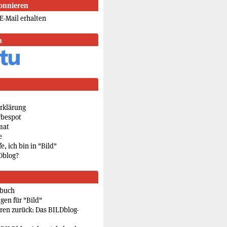
onnieren
E-Mail erhalten
n
rklärung
rbespot
mat
e
e, ich bin in "Bild"
Dblog?
rbuch
gen für "Bild"
eren zurück: Das BILDblog-