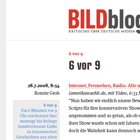
6 vor 9
6 vor 9
28.7.2008, 8:54
Internet, Fernsehen, Radio. Alle
Ronnie Grob
(amerikawaehlt.de, mit Video, 6:33 
“Nun haben wir endlich unsere Bew
6 vor 9
Scripts für ihre konservativen Sho
Um 6 Minuten vor 9
angenommen und so getan, als ob s
Uhr erscheinen hier
montags bis freitags
ihrer Show wurde schon seit Jahren
handverlesene Links
doch die Wahrheit kann dennoch sc
zu lesenswerten
Geschichten aus alten