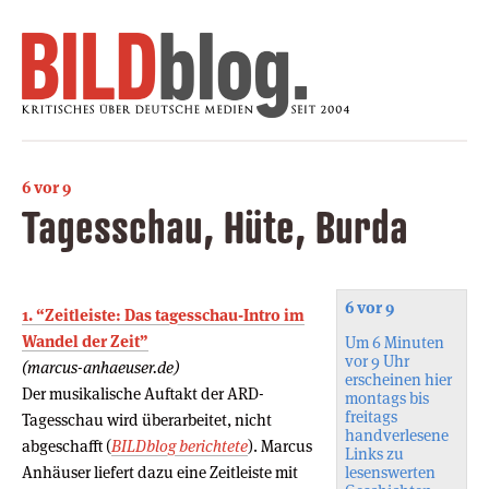
6 vor 9
Tagesschau, Hüte, Burda
6 vor 9
1. “Zeitleiste: Das tagesschau-Intro im
Wandel der Zeit”
Um 6 Minuten
vor 9 Uhr
(marcus-anhaeuser.de)
erscheinen hier
Der musikalische Auftakt der ARD-
montags bis
freitags
Tagesschau wird überarbeitet, nicht
handverlesene
abgeschafft (
BILDblog berichtete
). Marcus
Links zu
Anhäuser liefert dazu eine Zeitleiste mit
lesenswerten