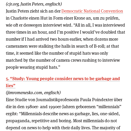
(cjr.org, Justin Peters, englisch)
Justin Peters zieht sich an der
Democratic National Convention
in Charlotte einen Hut in Form einer Krone an, um zu prüfen,
wie oft er deswegen interviewt wird. “All in all, I was interviewed
three times in an hour, and I’m positive I would’ve doubled that
number if I had arrived two hours earlier, when dozens more
cameramen were stalking the halls in search of B-roll; at that
time, it seemed like the number of stupid hats was only
matched by the number of camera crews rushing to interview
people wearing stupid hats.”
5. “Study: Young people consider news to be garbage and
lies”
(jimromenesko.com, englisch)
Eine Studie von Journalistikprofessorin Paula Poindexter über
die in den 1980er- and 1990er-Jahren geborenen “millennials”
ergibt: “Millennials describe news as garbage, lies, one-sided,
propaganda, repetitive and boring. Most millennials do not
depend on news to help with their daily lives. The majority of