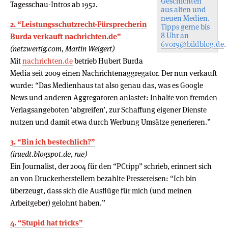
Geschichten
Tagesschau-Intros ab 1952.
aus alten und
neuen Medien.
2. “Leistungsschutzrecht-Fürsprecherin
Tipps gerne bis
8 Uhr an
Burda verkauft nachrichten.de”
6vor9@bildblog.de
.
(netzwertig.com, Martin Weigert)
Mit
nachrichten.de
betrieb Hubert Burda
Media seit 2009 einen Nachrichtenaggregator. Der nun verkauft
wurde: “Das Medienhaus tat also genau das, was es Google
News und anderen Aggregatoren anlastet: Inhalte von fremden
Verlagsangeboten ‘abgreifen’, zur Schaffung eigener Dienste
nutzen und damit etwa durch Werbung Umsätze generieren.”
3. “Bin ich bestechlich?”
(iruedt.blogspot.de, rue)
Ein Journalist, der 2004 für den “PCtipp” schrieb, erinnert sich
an von Druckerherstellern bezahlte Pressereisen: “Ich bin
überzeugt, dass sich die Ausflüge für mich (und meinen
Arbeitgeber) gelohnt haben.”
4. “Stupid hat tricks”