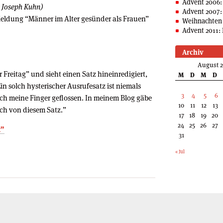
Advent 2006:
, Joseph Kuhn)
Advent 2007:
eldung “Männer im Alter gesünder als Frauen”
Weihnachten 
Advent 2011: 
Archiv
August 
r Freitag” und sieht einen Satz hineinredigiert,
M
D
M
D
in solch hysterischer Ausrufesatz ist niemals
3
4
5
6
h meine Finger geflossen. In meinem Blog gäbe
10
11
12
13
ich von diesem Satz.”
17
18
19
20
24
25
26
27
t”
31
« Jul