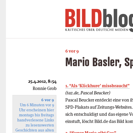
6 vor 9
Mario Basler, S
25.4.2012, 8:54
1. “Als ‘Klickhure’ missbraucht”
Ronnie Grob
(taz.de, Pascal Beucker)
Pascal Beucker entdeckt eine von ih
6 vor 9
Um 6 Minuten vor 9
SPD-Plakats auf Zeitungs-Websites
Uhr erscheinen hier
sich entschuldigt und das eigene V
montags bis freitags
handverlesene Links
einstuft, löscht Bild.de das Bild k
zu lesenswerten
Geschichten aus alten
2. “Super Mario gibt Gas”