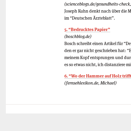
(scienceblogs.de/gesundheits-check
Joseph Kuhn denkt nach über die M
im “Deutschen Ärzteblatt”.
5. “Bedrucktes Papier”
(boschblog.de)
Bosch schreibt einen Artikel für “De
den er gar nicht geschrieben hat: “E
meinem Kopf entsprungen und durc
es so etwas nicht, ich distanziere m
6. “Wo der Hammer auf Holz triff
(fernsehlexikon.de, Michael)