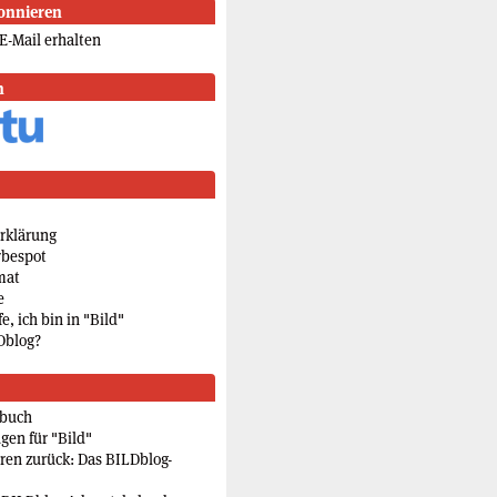
onnieren
E-Mail erhalten
n
rklärung
rbespot
mat
e
e, ich bin in "Bild"
Dblog?
rbuch
gen für "Bild"
eren zurück: Das BILDblog-