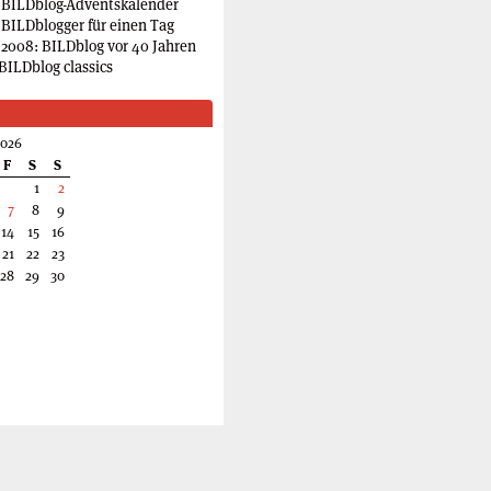
 BILDblog-Adventskalender
 BILDblogger für einen Tag
2008: BILDblog vor 40 Jahren
BILDblog classics
2026
F
S
S
1
2
7
8
9
14
15
16
21
22
23
28
29
30