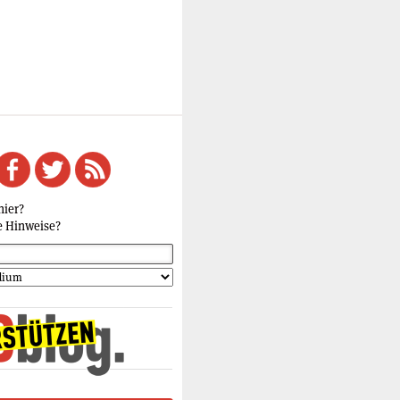
hier?
e Hinweise?