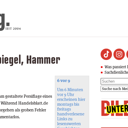
piegel, Hammer
Was passiert 
Sachdienlich
6 vor 9
Um 6 Minuten
vor 9 Uhr
m gestaltete Persiflage eines
erscheinen hier
. Während Handelsblatt.de
montags bis
freitags
orgehen als groben Fehler
handverlesene
ommentarlos.
Links zu
lesenswerten