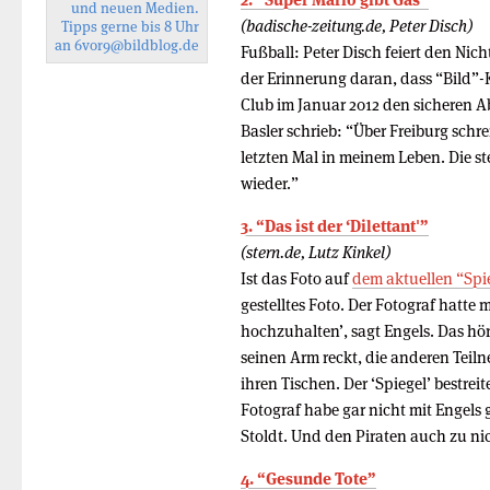
und neuen Medien.
(badische-zeitung.de, Peter Disch)
Tipps gerne bis 8 Uhr
an
6vor9
@bildblog.de
Fußball: Peter Disch feiert den Nich
der Erinnerung daran, dass “Bild”-
Club im Januar 2012 den sicheren Ab
Basler schrieb: “Über Freiburg schre
letzten Mal in meinem Leben. Die s
wieder.”
3. “Das ist der ‘Dilettant'”
(stern.de, Lutz Kinkel)
Ist das Foto auf
dem aktuellen “Spie
gestelltes Foto. Der Fotograf hatte
hochzuhalten’, sagt Engels. Das hört
seinen Arm reckt, die anderen Teil
ihren Tischen. Der ‘Spiegel’ bestre
Fotograf habe gar nicht mit Engels 
Stoldt. Und den Piraten auch zu ni
4. “Gesunde Tote”