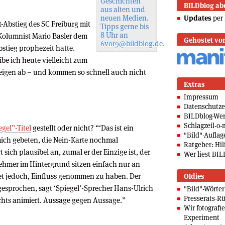
Geschichten
BILDblog ab
aus alten und
neuen Medien.
Updates
per 
t-Abstieg des SC Freiburg mit
Tipps gerne bis
8 Uhr an
Kolumnist Mario Basler dem
Gehostet vo
6vor9@bildblog.de
.
stieg prophezeit hatte.
ibe ich heute vielleicht zum
teigen ab – und kommen so schnell auch nicht
Extras
Impressum
Datenschutze
BILDblog-We
Schlagzeil-o-
gel”-Titel
gestellt oder nicht? “‘Das ist ein
"Bild"-Auflag
 mich gebeten, die Nein-Karte nochmal
Ratgeber: Hilf
 sich plausibel an, zumal er der Einzige ist, der
Wer liest BIL
nehmer im Hintergrund sitzen einfach nur an
itet jedoch, Einfluss genommen zu haben. Der
Oldies
gesprochen, sagt ‘Spiegel’-Sprecher Hans-Ulrich
"Bild"-Wörte
Presserats-Rü
chts animiert. Aussage gegen Aussage.”
Wir fotografi
Experiment