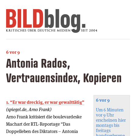
6 vor 9
Antonia Rados,
Vertrauensindex, Kopieren
6 vor 9
1. “Er war dreckig, er war gewalttätig”
(spiegel.de, Arno Frank)
Um 6 Minuten
vor 9 Uhr
Arno Frank kritisiert die boulevardeske
erscheinen hier
Machart der RTL-Reportage “Das
montags bis
freitags
Doppelleben des Diktators – Antonia
handverlesene