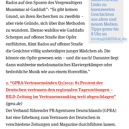
Rados auf den Spuren des Vergewaltigers
Links zu
Muammar al-Gaddafi”: “Es gibt keinen
lesenswerten
Geschichten
Grund, an ihren Recherchen zu zweifeln –
aus alten und
aber viele Gründe, sich über ihre Methoden
neuen Medien.
Tipps gerne bis
zu wundern. Ebenso wahllos wie Gaddafis
8 Uhr an
Schergen auf offener Straße ihre Opfer
6vor9@bildblog.de
.
entführten, filmt Rados auf offener Straße
die Gesichter völlig unbeteiligter junger Mädchen ab. Die
könnte ein Opfer gewesen sein – und die auch! Darunter liegt
dann wahlweise melodramatisches Klaviergeklimper oder
bedrohliche Musik wie aus einem Horrorfilm.”
2. “GPRA-Vertrauensindex Q1/2012: 81 Prozent der
Deutschen vertrauen den regionalen Tageszeitungen –
BILD-Zeitung im Vertrauensranking weit abgeschlagen”
(gpra.de)
Der Verband führender PR-Agenturen Deutschlands (GPRA)
hat eine Erhebung zum Vertrauen der Deutschen in
verschiedene Zeitungen und Magazine durchführen lassen.