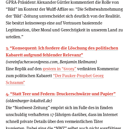
GPRA-Präsident Alexander Güttler kommentiert die Rolle von
“Bild” im Kontext der Wulff-Affäre so: “Die Selbstwahrnehmung
der ‘Bild’-Zeitung unterscheidet sich deutlich von der Realität.
Sie besitzt keineswegs eine auf Vertrauen basierende
Legitimation, über Moral und Gerechtigkeit in unserem Land zu
urteilen.”
3. “Konsequent: Ich fordere die Löschung des politischen
Kabarett aufgrund fehlender Relevanz”
(vereinfacher.wordpress.com, Benjamin Heilmann)
Eine Replik auf den
gestern in “6vor9”
verlinkten Kommentar
zum politischen Kabarett
“Der Pauker-Prophet Georg
Schramm”
4. “Statt Teer und Federn: Druckerschwärze und Papier”
(oldenburger-lokalteil.de)
Die “Nordwest-Zeitung” empört sich im Falle des in Emden
unschuldig verhafteten 17-Jährigen darüber, dass im Internet
schnell private Details über den vermeintlichen Täter
kursierten. Dabei ging die “NWZ” selbst auch nicht sorgfältiger