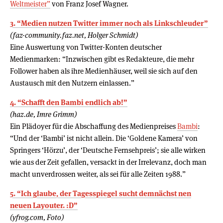
Weltmeister”
von Franz Josef Wagner.
3. “Medien nutzen Twitter immer noch als Linkschleuder”
(faz-community.faz.net, Holger Schmidt)
Eine Auswertung von Twitter-Konten deutscher
Medienmarken: “Inzwischen gibt es Redakteure, die mehr
Follower haben als ihre Medienhäuser, weil sie sich auf den
Austausch mit den Nutzern einlassen.”
4. “Schafft den Bambi endlich ab!”
(haz.de, Imre Grimm)
Ein Plädoyer für die Abschaffung des Medienpreises
Bambi
:
“Und der ‘Bambi’ ist nicht allein. Die ‘Goldene Kamera’ von
Springers ‘Hörzu’, der ‘Deutsche Fernsehpreis’; sie alle wirken
wie aus der Zeit gefallen, versackt in der Irrelevanz, doch man
macht unverdrossen weiter, als sei für alle Zeiten 1988.”
5. “Ich glaube, der Tagesspiegel sucht demnächst nen
neuen Layouter. :D”
(yfrog.com, Foto)