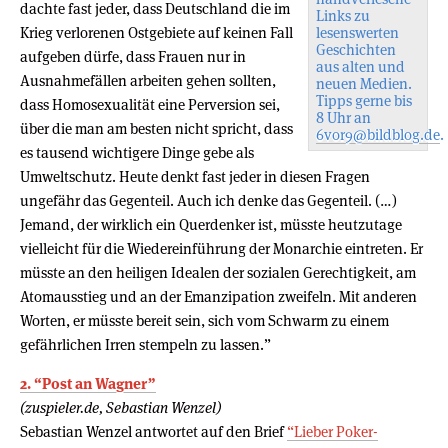
dachte fast jeder, dass Deutschland die im
Links zu
Krieg verlorenen Ostgebiete auf keinen Fall
lesenswerten
Geschichten
aufgeben dürfe, dass Frauen nur in
aus alten und
Ausnahmefällen arbeiten gehen sollten,
neuen Medien.
Tipps gerne bis
dass Homosexualität eine Perversion sei,
8 Uhr an
über die man am besten nicht spricht, dass
6vor9@bildblog.de
.
es tausend wichtigere Dinge gebe als
Umweltschutz. Heute denkt fast jeder in diesen Fragen
ungefähr das Gegenteil. Auch ich denke das Gegenteil. (…)
Jemand, der wirklich ein Querdenker ist, müsste heutzutage
vielleicht für die Wiedereinführung der Monarchie eintreten. Er
müsste an den heiligen Idealen der sozialen Gerechtigkeit, am
Atomausstieg und an der Emanzipation zweifeln. Mit anderen
Worten, er müsste bereit sein, sich vom Schwarm zu einem
gefährlichen Irren stempeln zu lassen.”
2. “Post an Wagner”
(zuspieler.de, Sebastian Wenzel)
Sebastian Wenzel antwortet auf den Brief
“Lieber Poker-