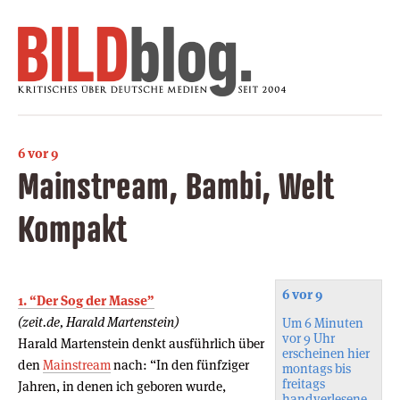
6 vor 9
Mainstream, Bambi, Welt
Kompakt
6 vor 9
1. “Der Sog der Masse”
(zeit.de, Harald Martenstein)
Um 6 Minuten
vor 9 Uhr
Harald Martenstein denkt ausführlich über
erscheinen hier
den
Mainstream
nach: “In den fünfziger
montags bis
freitags
Jahren, in denen ich geboren wurde,
handverlesene