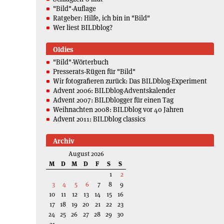
"Bild"-Auflage
Ratgeber: Hilfe, ich bin in "Bild"
Wer liest BILDblog?
Oldies
"Bild"-Wörterbuch
Presserats-Rügen für "Bild"
Wir fotografieren zurück: Das BILDblog-Experiment
Advent 2006: BILDblog-Adventskalender
Advent 2007: BILDblogger für einen Tag
Weihnachten 2008: BILDblog vor 40 Jahren
Advent 2011: BILDblog classics
Archiv
August 2026
M
D
M
D
F
S
S
1
2
3
4
5
6
7
8
9
10
11
12
13
14
15
16
17
18
19
20
21
22
23
24
25
26
27
28
29
30