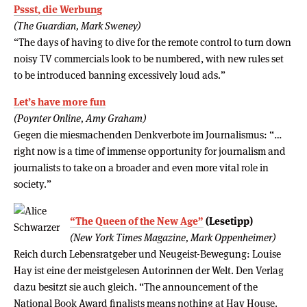
Pssst, die Werbung
(The Guardian, Mark Sweney)
“The days of having to dive for the remote control to turn down
noisy TV commercials look to be numbered, with new rules set
to be introduced banning excessively loud ads.”
Let’s have more fun
(Poynter Online, Amy Graham)
Gegen die miesmachenden Denkverbote im Journalismus: “…
right now is a time of immense opportunity for journalism and
journalists to take on a broader and even more vital role in
society.”
“The Queen of the New Age”
(Lesetipp)
(New York Times Magazine, Mark Oppenheimer)
Reich durch Lebensratgeber und Neugeist-Bewegung: Louise
Hay ist eine der meistgelesen Autorinnen der Welt. Den Verlag
dazu besitzt sie auch gleich. “The announcement of the
National Book Award finalists means nothing at Hay House.