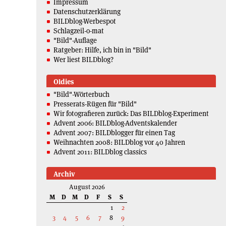
Impressum
Datenschutzerklärung
BILDblog-Werbespot
Schlagzeil-o-mat
"Bild"-Auflage
Ratgeber: Hilfe, ich bin in "Bild"
Wer liest BILDblog?
Oldies
"Bild"-Wörterbuch
Presserats-Rügen für "Bild"
Wir fotografieren zurück: Das BILDblog-Experiment
Advent 2006: BILDblog-Adventskalender
Advent 2007: BILDblogger für einen Tag
Weihnachten 2008: BILDblog vor 40 Jahren
Advent 2011: BILDblog classics
Archiv
August 2026
M
D
M
D
F
S
S
1
2
3
4
5
6
7
8
9