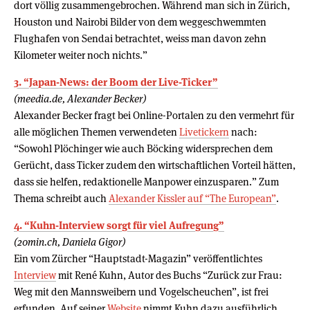
dort völlig zusammengebrochen. Während man sich in Zürich,
Houston und Nairobi Bilder von dem weggeschwemmten
Flughafen von Sendai betrachtet, weiss man davon zehn
Kilometer weiter noch nichts.”
3. “Japan-News: der Boom der Live-Ticker”
(meedia.de, Alexander Becker)
Alexander Becker fragt bei Online-Portalen zu den vermehrt für
alle möglichen Themen verwendeten
Livetickern
nach:
“Sowohl Plöchinger wie auch Böcking widersprechen dem
Gerücht, dass Ticker zudem den wirtschaftlichen Vorteil hätten,
dass sie helfen, redaktionelle Manpower einzusparen.” Zum
Thema schreibt auch
Alexander Kissler auf “The European”
.
4. “Kuhn-Interview sorgt für viel Aufregung”
(20min.ch, Daniela Gigor)
Ein vom Zürcher “Hauptstadt-Magazin” veröffentlichtes
Interview
mit René Kuhn, Autor des Buchs “Zurück zur Frau:
Weg mit den Mannsweibern und Vogelscheuchen”, ist frei
erfunden. Auf seiner
Website
nimmt Kuhn dazu ausführlich