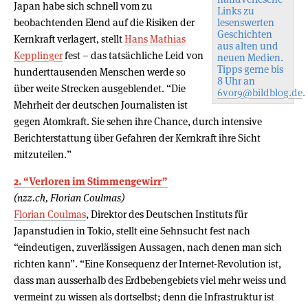
Japan habe sich schnell vom zu
Links zu
beobachtenden Elend auf die Risiken der
lesenswerten
Geschichten
Kernkraft verlagert, stellt
Hans Mathias
aus alten und
Kepplinger
fest – das tatsächliche Leid von
neuen Medien.
Tipps gerne bis
hunderttausenden Menschen werde so
8 Uhr an
über weite Strecken ausgeblendet. “Die
6vor9@bildblog.de
.
Mehrheit der deutschen Journalisten ist
gegen Atomkraft. Sie sehen ihre Chance, durch intensive
Berichterstattung über Gefahren der Kernkraft ihre Sicht
mitzuteilen.”
2. “Verloren im Stimmengewirr”
(nzz.ch, Florian Coulmas)
Florian Coulmas
, Direktor des Deutschen Instituts für
Japanstudien in Tokio, stellt eine Sehnsucht fest nach
“eindeutigen, zuverlässigen Aussagen, nach denen man sich
richten kann”. “Eine Konsequenz der Internet-Revolution ist,
dass man ausserhalb des Erdbebengebiets viel mehr weiss und
vermeint zu wissen als dortselbst; denn die Infrastruktur ist