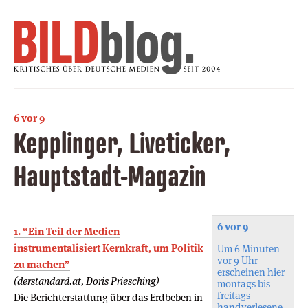
6 vor 9
Kepplinger, Liveticker,
Hauptstadt-Magazin
6 vor 9
1. “Ein Teil der Medien
instrumentalisiert Kernkraft, um Politik
Um 6 Minuten
vor 9 Uhr
zu machen”
erscheinen hier
(derstandard.at, Doris Priesching)
montags bis
freitags
Die Berichterstattung über das Erdbeben in
handverlesene