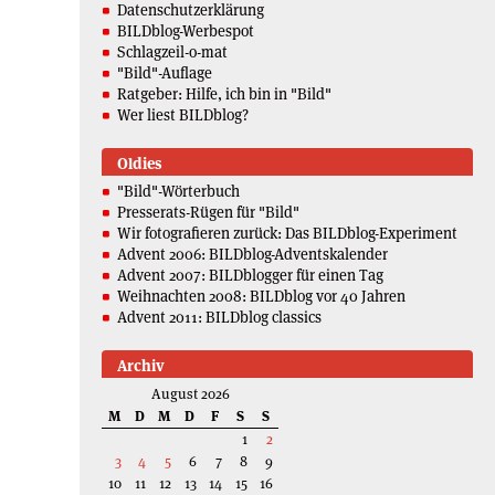
Datenschutzerklärung
BILDblog-Werbespot
Schlagzeil-o-mat
"Bild"-Auflage
Ratgeber: Hilfe, ich bin in "Bild"
Wer liest BILDblog?
Oldies
"Bild"-Wörterbuch
Presserats-Rügen für "Bild"
Wir fotografieren zurück: Das BILDblog-Experiment
Advent 2006: BILDblog-Adventskalender
Advent 2007: BILDblogger für einen Tag
Weihnachten 2008: BILDblog vor 40 Jahren
Advent 2011: BILDblog classics
Archiv
August 2026
M
D
M
D
F
S
S
1
2
3
4
5
6
7
8
9
10
11
12
13
14
15
16