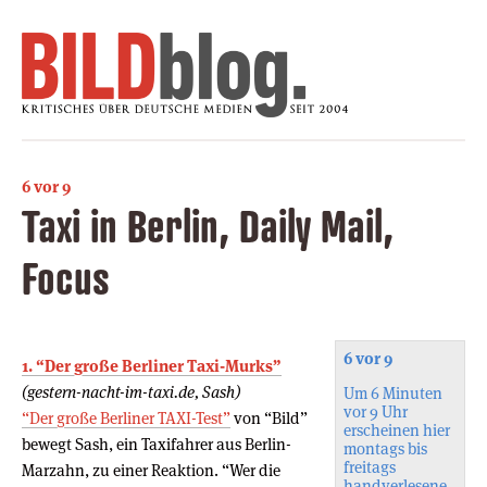
6 vor 9
Taxi in Berlin, Daily Mail,
Focus
6 vor 9
1. “Der große Berliner Taxi-Murks”
(gestern-nacht-im-taxi.de, Sash)
Um 6 Minuten
vor 9 Uhr
“Der große Berliner TAXI-Test”
von “Bild”
erscheinen hier
bewegt Sash, ein Taxifahrer aus Berlin-
montags bis
freitags
Marzahn, zu einer Reaktion. “Wer die
handverlesene