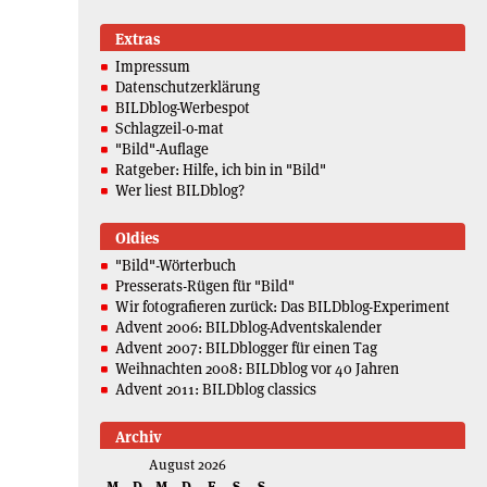
Extras
Impressum
Datenschutzerklärung
BILDblog-Werbespot
Schlagzeil-o-mat
"Bild"-Auflage
Ratgeber: Hilfe, ich bin in "Bild"
Wer liest BILDblog?
Oldies
"Bild"-Wörterbuch
Presserats-Rügen für "Bild"
Wir fotografieren zurück: Das BILDblog-Experiment
Advent 2006: BILDblog-Adventskalender
Advent 2007: BILDblogger für einen Tag
Weihnachten 2008: BILDblog vor 40 Jahren
Advent 2011: BILDblog classics
Archiv
August 2026
M
D
M
D
F
S
S