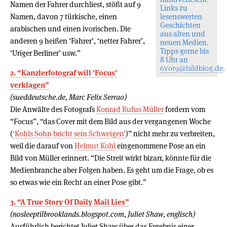
Namen der Fahrer durchliest, stößt auf 9
Links zu
Namen, davon 7 türkische, einen
lesenswerten
Geschichten
arabischen und einen ivorischen. Die
aus alten und
anderen 9 heißen ‘Fahrer’, ‘netter Fahrer’,
neuen Medien.
Tipps gerne bis
‘Uriger Berliner’ usw.”
8 Uhr an
6vor9@bildblog.de
.
2. “Kanzlerfotograf will ‘Focus’
verklagen”
(sueddeutsche.de, Marc Felix Serrao)
Die Anwälte des Fotografs
Konrad Rufus Müller
fordern vom
“Focus”, “das Cover mit dem Bild aus der vergangenen Woche
(
‘Kohls Sohn bricht sein Schweigen’
)” nicht mehr zu verbreiten,
weil die darauf von
Helmut Kohl
eingenommene Pose an ein
Bild von Müller erinnert. “Die Streit wirkt bizarr, könnte für die
Medienbranche aber Folgen haben. Es geht um die Frage, ob es
so etwas wie ein Recht an einer Pose gibt.”
3. “A True Story Of Daily Mail Lies”
(nosleeptilbrooklands.blogspot.com, Juliet Shaw, englisch)
Ausführlich berichtet Juliet Shaw über das Ergebnis einer