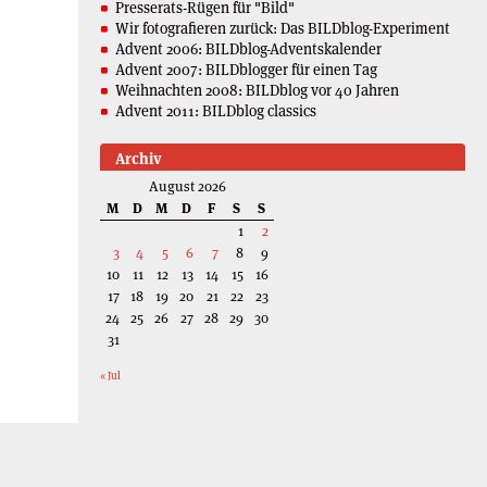
Presserats-Rügen für "Bild"
Wir fotografieren zurück: Das BILDblog-Experiment
Advent 2006: BILDblog-Adventskalender
Advent 2007: BILDblogger für einen Tag
Weihnachten 2008: BILDblog vor 40 Jahren
Advent 2011: BILDblog classics
Archiv
August 2026
M
D
M
D
F
S
S
1
2
3
4
5
6
7
8
9
10
11
12
13
14
15
16
17
18
19
20
21
22
23
24
25
26
27
28
29
30
31
« Jul