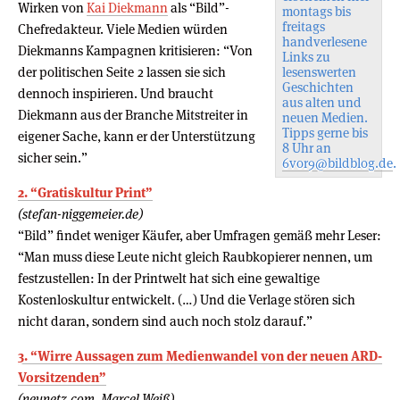
Wirken von
Kai Diekmann
als “Bild”-
montags bis
freitags
Chefredakteur. Viele Medien würden
handverlesene
Diekmanns Kampagnen kritisieren: “Von
Links zu
der politischen Seite 2 lassen sie sich
lesenswerten
Geschichten
dennoch inspirieren. Und braucht
aus alten und
Diekmann aus der Branche Mitstreiter in
neuen Medien.
Tipps gerne bis
eigener Sache, kann er der Unterstützung
8 Uhr an
sicher sein.”
6vor9@bildblog.de
.
2. “Gratiskultur Print”
(stefan-niggemeier.de)
“Bild” findet weniger Käufer, aber Umfragen gemäß mehr Leser:
“Man muss diese Leute nicht gleich Raubkopierer nennen, um
festzustellen: In der Printwelt hat sich eine gewaltige
Kostenloskultur entwickelt. (…) Und die Verlage stören sich
nicht daran, sondern sind auch noch stolz darauf.”
3. “Wirre Aussagen zum Medienwandel von der neuen ARD-
Vorsitzenden”
(neunetz.com, Marcel Weiß)