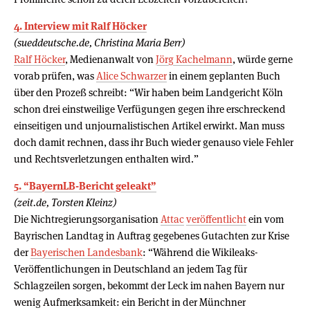
4. Interview mit Ralf Höcker
(sueddeutsche.de, Christina Maria Berr)
Ralf Höcker
, Medienanwalt von
Jörg Kachelmann
, würde gerne
vorab prüfen, was
Alice Schwarzer
in einem geplanten Buch
über den Prozeß schreibt: “Wir haben beim Landgericht Köln
schon drei einstweilige Verfügungen gegen ihre erschreckend
einseitigen und unjournalistischen Artikel erwirkt. Man muss
doch damit rechnen, dass ihr Buch wieder genauso viele Fehler
und Rechtsverletzungen enthalten wird.”
5. “BayernLB-Bericht geleakt”
(zeit.de, Torsten Kleinz)
Die Nichtregierungsorganisation
Attac
veröffentlicht
ein vom
Bayrischen Landtag in Auftrag gegebenes Gutachten zur Krise
der
Bayerischen Landesbank
: “Während die Wikileaks-
Veröffentlichungen in Deutschland an jedem Tag für
Schlagzeilen sorgen, bekommt der Leck im nahen Bayern nur
wenig Aufmerksamkeit: ein Bericht in der Münchner