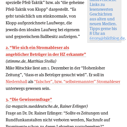
spezielle Pfeil-Taktik” bzw. als “die geheime
Links zu
Pfeil-Taktik von Klopp” dargestellt. “Es
lesenswerten
Geschichten
geht tatsächlich um stinknormale, von
aus alten und
Klopp aufgezeichnete Laufwege, die
neuen Medien.
Tipps gerne bis
jeweils den idealen Laufweg bei eigenem
8 Uhr an
und gegnerischem Ballbesitz aufzeigen.”
6vor9@bildblog.de
.
2. “Wie sich ein Stromableser als
angeblicher Betrüger in der HZ erkannte”
(stimme.de, Matthias Stolla)
Mike Mitschke liest am 1. Dezember in der “Hohenloher
Zeitung”, “dass er als Betrüger gesucht wird”. Er soll in
Niedernhall
als
“falscher”, bzw. “selbsternannter” Stromableser
unterwegs gewesen sein.
3. “Die Gewissensfrage”
(sz-magazin.sueddeutsche.de, Rainer Erlinger)
Frage an Dr. Dr. Rainer Erlinger: “Sollte es Zeitungen und
Rundfunkanstalten nicht verboten werden, Nachrufe auf
Prominente schon zu deren Lebzeiten vorzubereiten?”