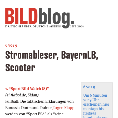
6 vor 9
Stromableser, BayernLB,
Scooter
6 vor 9
1. “Sport Bild-Watch (8)”
(el-futbol.de, Sidan)
Um 6 Minuten
vor 9 Uhr
Fußball: Die taktischen Erklärungen von
erscheinen hier
Borussia-Dortmund-Trainer
Jürgen Klopp
montags bis
freitags
werden von “Sport Bild” als “seine
handverlesene