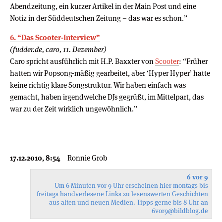
Abendzeitung, ein kurzer Artikel in der Main Post und eine
Notiz in der Süddeutschen Zeitung – das war es schon.”
6. “Das Scooter-Interview”
(fudder.de, caro, 11. Dezember)
Caro spricht ausführlich mit H.P. Baxxter von
Scooter
: “Früher
hatten wir Popsong-mäßig gearbeitet, aber ‘Hyper Hyper’ hatte
keine richtig klare Songstruktur. Wir haben einfach was
gemacht, haben irgendwelche DJs gegrüßt, im Mittelpart, das
war zu der Zeit wirklich ungewöhnlich.”
17.12.2010, 8:54
Ronnie Grob
6 vor 9
Um 6 Minuten vor 9 Uhr erscheinen hier montags bis
freitags handverlesene Links zu lesenswerten Geschichten
aus alten und neuen Medien. Tipps gerne bis 8 Uhr an
6vor9
@bildblog.de