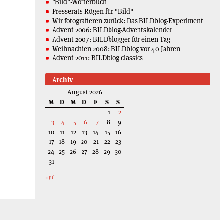
"Bild"-Wörterbuch
Presserats-Rügen für "Bild"
Wir fotografieren zurück: Das BILDblog-Experiment
Advent 2006: BILDblog-Adventskalender
Advent 2007: BILDblogger für einen Tag
Weihnachten 2008: BILDblog vor 40 Jahren
Advent 2011: BILDblog classics
Archiv
August 2026
M
D
M
D
F
S
S
1
2
3
4
5
6
7
8
9
10
11
12
13
14
15
16
17
18
19
20
21
22
23
24
25
26
27
28
29
30
31
« Jul