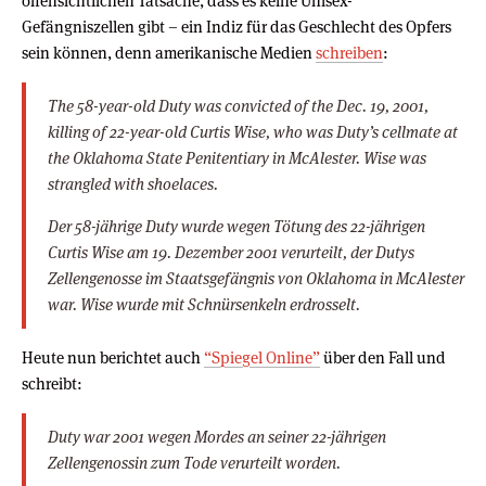
offensichtlichen Tatsache, dass es keine Unisex-
Gefängniszellen gibt – ein Indiz für das Geschlecht des Opfers
sein können, denn amerikanische Medien
schreiben
:
The 58-year-old Duty was convicted of the Dec. 19, 2001,
killing of 22-year-old Curtis Wise, who was Duty’s cellmate at
the Oklahoma State Penitentiary in McAlester. Wise was
strangled with shoelaces.
Der 58-jährige Duty wurde wegen Tötung des 22-jährigen
Curtis Wise am 19. Dezember 2001 verurteilt, der Dutys
Zellengenosse im Staatsgefängnis von Oklahoma in McAlester
war. Wise wurde mit Schnürsenkeln erdrosselt.
Heute nun berichtet auch
“Spiegel Online”
über den Fall und
schreibt:
Duty war 2001 wegen Mordes an seiner 22-jährigen
Zellengenossin zum Tode verurteilt worden.