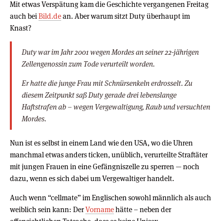
Mit etwas Verspätung kam die Geschichte vergangenen Freitag
auch bei
Bild.de
an. Aber warum sitzt Duty überhaupt im
Knast?
Duty war im Jahr 2001 wegen Mordes an seiner 22-jährigen
Zellengenossin zum Tode verurteilt worden.
Er hatte die junge Frau mit Schnürsenkeln erdrosselt. Zu
diesem Zeitpunkt saß Duty gerade drei lebenslange
Haftstrafen ab – wegen Vergewaltigung, Raub und versuchten
Mordes.
Nun ist es selbst in einem Land wie den USA, wo die Uhren
manchmal etwas anders ticken, unüblich, verurteilte Straftäter
mit jungen Frauen in eine Gefängniszelle zu sperren — noch
dazu, wenn es sich dabei um Vergewaltiger handelt.
Auch wenn “cellmate” im Englischen sowohl männlich als auch
weiblich sein kann: Der
Vorname
hätte – neben der