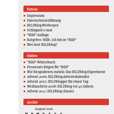
Extras
Impressum
Datenschutzerklärung
BILDblog-Werbespot
Schlagzeil-o-mat
"Bild"-Auflage
Ratgeber: Hilfe, ich bin in "Bild"
Wer liest BILDblog?
Oldies
"Bild"-Wörterbuch
Presserats-Rügen für "Bild"
Wir fotografieren zurück: Das BILDblog-Experiment
Advent 2006: BILDblog-Adventskalender
Advent 2007: BILDblogger für einen Tag
Weihnachten 2008: BILDblog vor 40 Jahren
Advent 2011: BILDblog classics
Archiv
August 2026
M
D
M
D
F
S
S