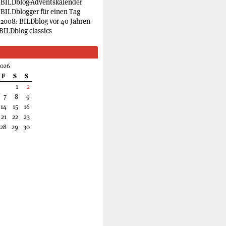
 BILDblog-Adventskalender
 BILDblogger für einen Tag
2008: BILDblog vor 40 Jahren
BILDblog classics
2026
F
S
S
1
2
7
8
9
14
15
16
21
22
23
28
29
30