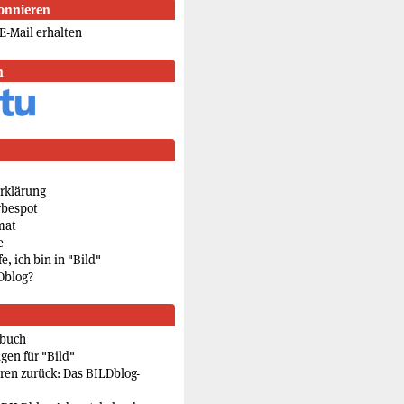
onnieren
E-Mail erhalten
n
rklärung
rbespot
mat
e
e, ich bin in "Bild"
Dblog?
rbuch
gen für "Bild"
eren zurück: Das BILDblog-