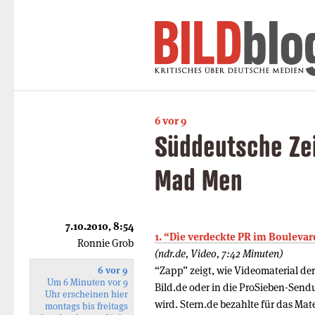
6 vor 9
Süddeutsche Zei
Mad Men
7.10.2010, 8:54
1. “Die verdeckte PR im Boulevar
Ronnie Grob
(ndr.de, Video, 7:42 Minuten)
“Zapp” zeigt, wie Videomaterial de
6 vor 9
Um 6 Minuten vor 9
Bild.de oder in die ProSieben-Sen
Uhr erscheinen hier
wird. Stern.de bezahlte für das Mate
montags bis freitags