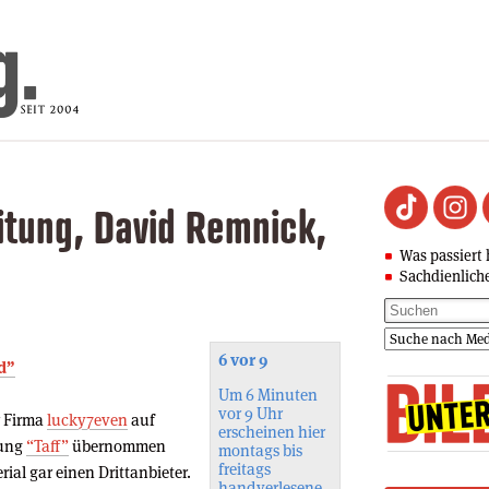
tung, David Remnick,
Was passiert 
Sachdienlich
6 vor 9
d”
Um 6 Minuten
vor 9 Uhr
r Firma
lucky7even
auf
erscheinen hier
dung
“Taff”
übernommen
montags bis
freitags
rial gar einen Drittanbieter.
handverlesene