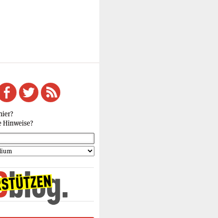
hier?
e Hinweise?