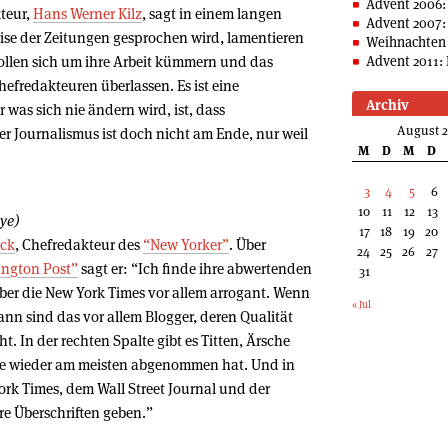
Advent 2006:
kteur,
Hans Werner Kilz
, sagt in einem langen
Advent 2007:
ise der Zeitungen gesprochen wird, lamentieren
Weihnachten 
sollen sich um ihre Arbeit kümmern und das
Advent 2011: 
fredakteuren überlassen. Es ist eine
Archiv
r was sich nie ändern wird, ist, dass
August 
Der Journalismus ist doch nicht am Ende, nur weil
M
D
M
D
3
4
5
6
10
11
12
13
ye)
17
18
19
20
ck
, Chefredakteur des
“New Yorker”
. Über
24
25
26
27
ington Post”
sagt er: “Ich finde ihre abwertenden
31
r die New York Times vor allem arrogant. Wenn
« Jul
nn sind das vor allem Blogger, deren Qualität
ht. In der rechten Spalte gibt es Titten, Ärsche
de wieder am meisten abgenommen hat. Und in
York Times, dem Wall Street Journal und der
re Überschriften geben.”