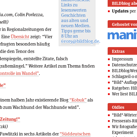
BILDblog ab
Links zu
lesenswerten
Updates
per 
ia.com, Colin Porlezza,
Geschichten
aus alten und
elli)
Gehostet vo
neuen Medien.
r in Regionalzeitungen der
Tipps gerne bis
8 Uhr an
. Eine
Übersicht
zeigt: “Vier
6vor9@bildblog.de
.
efragten besonders häufig
 die den Tenor des
Extras
rspiegeln, entstellte Zitate, falsch
Impressum
Datenschutze
afiemängel.” Weitere Artikel zum Thema finden
BILDblog-We
ontrolle im Wandel”
.
Schlagzeil-o-
"Bild"-Auflag
de”
Ratgeber: Hilf
Wer liest BIL
 einem halben Jahr existierende Blog
“Kobuk”
als
 Web zum Wachhund der Wachhunde wird”.
Oldies
"Bild"-Wörte
 Zeitung!”
Presserats-Rü
zki)
Wir fotografi
Experiment
awlitzki in sechs Artikeln der
“Süddeutschen