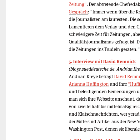
Zeitung”
. Der abtretende Chefreda
Gespräch
: “Immer wenn über die Kr
die Journalisten am lautesten. Die 
Lamentieren dem Verlag und den Che
schwierigere Zeit für Zeitungen, abe
Qualitätsjournalismus gefragt ist. 
die Zeitungen ins Trudeln geraten.”
5. Interview mit David Remnick
(blogs.sueddeutsche.de, Andrian Kre
Andrian Kreye befragt
David Remni
Arianna Huffington
und ihre
“Huff
und beleidigenden Bemerkungen übe
man sich ihre Webseite anschaut, da
von zweifelhaft bis mittelmäßig reic
und Klatschnachrichten, wer gera
der Mitte sind Artikel aus der New 
Washington Post, denen sie liberale