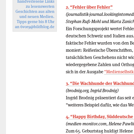
handverlesene Links
zu lesenswerten
2. “Fehler über Fehler”
Geschichten aus alten
(journalistik-journal.lookingintomed
und neuen Medien.
Stephan Ruß-Mohl und Marta Zanich
Tipps gerne bis 8 Uhr
an
6vor9
@bildblog.de
Ein Forschungsprojekt wertet Fehle
deutschen Schweiz und Italien aus
faktische Fehler wurden von den B
moniert: Reißerische Überschriften,
tatsächlichen Geschehens nicht wide
wiedergegebene Zahlen und Orthogr
sich in der Ausgabe
“Medienselbstk
3. “Die Wachhunde der Wachhun
(brodnig.org, Ingrid Brodnig)
Ingrid Brodnig präsentiert das seit
“weiteres Beispiel dafür, wie das
4. “Happy Birthday, Süddeutsche
(medien-monitor.com, Helene Pawlit
Zum 65. Geburtstag huldigt Helene P