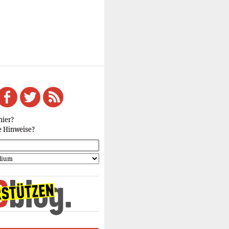
hier?
e Hinweise?