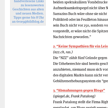
handverlesene Links
beiden spektakulären Vorabdrucke
zu lesenswerten
Aufmerksamkeitspegel nicht über 
Geschichten aus alten
und neuen Medien.
Sarrazins Buch wäre ohne sie nicht
Tipps gerne bis 8 Uhr
Politikteil oder im Feuilleton hin
an
6vor9
@bildblog.de
sein Buch nicht vor 250, sondern v
vorgestellt, er wäre nicht die Spitz
Nachrichten geworden.”
2. “Keine Sympathien für ein Lei
(nzz.ch, ras.)
Die “NZZ” zählt fünf Gründe gegen
Die Urheberrechte sind bereits ges
anzubieten, niemand muss sich von 
des digitalen Markts kann nicht ve
Gebührenerhebungssystem ein “gren
3. “Abmahnungen gegen Blogs”
(spiegel.de, Frank Patalong)
Frank Patalong stellt die Firma R
gegründet, um Blogs gezielt wegen 