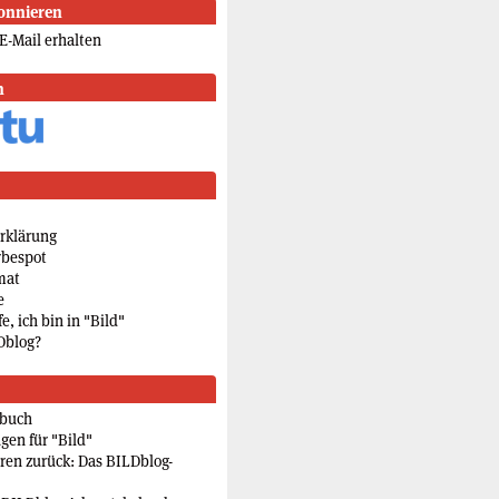
onnieren
E-Mail erhalten
n
rklärung
rbespot
mat
e
e, ich bin in "Bild"
Dblog?
rbuch
gen für "Bild"
eren zurück: Das BILDblog-