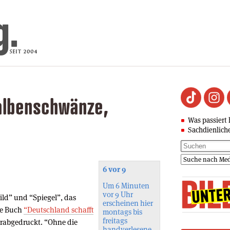
albenschwänze,
Was passiert 
Sachdienlich
6 vor 9
Um 6 Minuten
vor 9 Uhr
ild” und “Spiegel”, das
erscheinen hier
te Buch
“Deutschland schafft
montags bis
freitags
rabgedruckt. “Ohne die
handverlesene