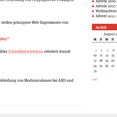
Advent 2006:
Advent 2007:
Weihnachten 
Advent 2011: 
rt stellen gelungene Web-Experimente von
Archiv
August 
alter”
M
D
M
D
3
4
5
6
 über
Schwalbenschwänze
erheitert derzeit
10
11
12
13
17
18
19
20
24
25
26
27
31
 Bekleidung von Moderatorinnen bei ARD und
« Jul