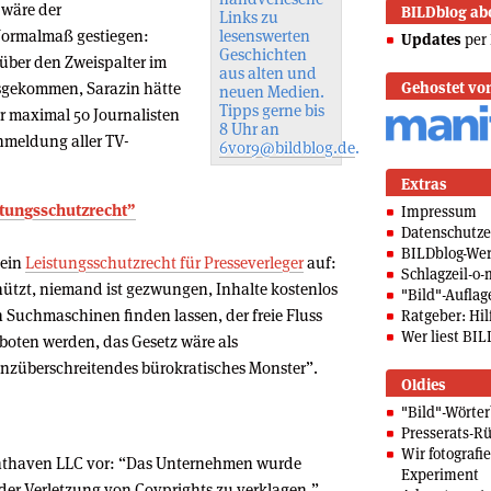
 wäre der
BILDblog ab
Links zu
Normalmaß gestiegen:
lesenswerten
Updates
per 
Geschichten
 über den Zweispalter im
aus alten und
ausgekommen, Sarazin hätte
Gehostet vo
neuen Medien.
Tipps gerne bis
or maximal 50 Journalisten
8 Uhr an
enmeldung aller TV-
6vor9@bildblog.de
.
Extras
stungsschutzrecht”
Impressum
Datenschutze
BILDblog-We
 ein
Leistungsschutzrecht für Presseverleger
auf:
Schlagzeil-o-
chützt, niemand ist gezwungen, Inhalte kostenlos
"Bild"-Auflag
Suchmaschinen finden lassen, der freie Fluss
Ratgeber: Hilf
Wer liest BIL
rboten werden, das Gesetz wäre als
züberschreitendes bürokratisches Monster”.
Oldies
"Bild"-Wörte
Presserats-Rü
Wir fotografi
ighthaven LLC vor: “Das Unternehmen wurde
Experiment
der Verletzung von Coyprights zu verklagen.”