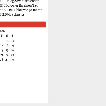
 BILDblog-Adventskalender
 BILDblogger für einen Tag
2008: BILDblog vor 40 Jahren
BILDblog classics
2026
F
S
S
1
2
7
8
9
14
15
16
21
22
23
28
29
30