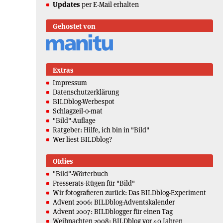
Updates
per E-Mail erhalten
Gehostet von
Extras
Impressum
Datenschutzerklärung
BILDblog-Werbespot
Schlagzeil-o-mat
"Bild"-Auflage
Ratgeber: Hilfe, ich bin in "Bild"
Wer liest BILDblog?
Oldies
"Bild"-Wörterbuch
Presserats-Rügen für "Bild"
Wir fotografieren zurück: Das BILDblog-Experiment
Advent 2006: BILDblog-Adventskalender
Advent 2007: BILDblogger für einen Tag
Weihnachten 2008: BILDblog vor 40 Jahren