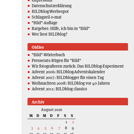
Impressum
Datenschutzerklärung
BILDblog-Werbespot
Schlagzeil-o-mat
"Bild"-Auflage
Ratgeber: Hilfe, ich bin in "Bild"
Wer liest BILDblog?
Oldies
"Bild"-Wörterbuch
Presserats-Rügen für "Bild"
Wir fotografieren zurück: Das BILDblog-Experiment
Advent 2006: BILDblog-Adventskalender
Advent 2007: BILDblogger für einen Tag
Weihnachten 2008: BILDblog vor 40 Jahren
Advent 2011: BILDblog classics
Archiv
August 2026
M
D
M
D
F
S
S
1
2
3
4
5
6
7
8
9
10
11
12
13
14
15
16