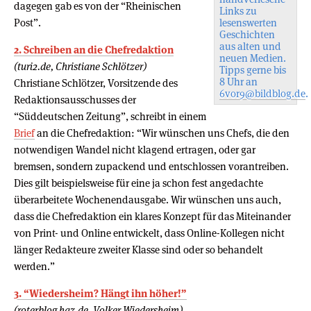
dagegen gab es von der “Rheinischen
Links zu
Post”.
lesenswerten
Geschichten
aus alten und
2. Schreiben an die Chefredaktion
neuen Medien.
(turi2.de, Christiane Schlötzer)
Tipps gerne bis
8 Uhr an
Christiane Schlötzer, Vorsitzende des
6vor9@bildblog.de
.
Redaktionsausschusses der
“Süddeutschen Zeitung”, schreibt in einem
Brief
an die Chefredaktion: “Wir wünschen uns Chefs, die den
notwendigen Wandel nicht klagend ertragen, oder gar
bremsen, sondern zupackend und entschlossen vorantreiben.
Dies gilt beispielsweise für eine ja schon fest angedachte
überarbeitete Wochenendausgabe. Wir wünschen uns auch,
dass die Chefredaktion ein klares Konzept für das Miteinander
von Print- und Online entwickelt, dass Online-Kollegen nicht
länger Redakteure zweiter Klasse sind oder so behandelt
werden.”
3. “Wiedersheim? Hängt ihn höher!”
(roterblog.haz.de, Volker Wiedersheim)