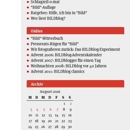
Schlagzeil-o-mat
"Bild"-Auflage
Ratgeber: Hilfe, ich bin in "Bild"
Wer liest BILDblog?
Oldies
"Bild"-Wörterbuch
Presserats-Rügen für "Bild"
Wir fotografieren zurück: Das BILDblog-Experiment
Advent 2006: BILDblog-Adventskalender
Advent 2007: BILDblogger für einen Tag
Weihnachten 2008: BILDblog vor 40 Jahren
Advent 2011: BILDblog classics
Archiv
August 2026
M
D
M
D
F
S
S
1
2
3
4
5
6
7
8
9
10
11
12
13
14
15
16
17
18
19
20
21
22
23
24
25
26
27
28
29
30