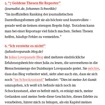
5. “7 Goldene Thesen für Reporter”
(journalist.de, Johannes Schweikle)
“Im inoffiziellen Ranking der journalistischen
Darstellungsformen gilt sie als höchste und kunstvollste –
gerade weil sie keinen strengen Regeln folgt. Trotzdem kann
man bei einer Reportage viel falsch machen. Sieben Thesen
helfen, häufige Fehler zu vermeiden.”
6. “Ich verstehe es nicht!”
(juliasloveparade.blog.de)
In
Julias Loveparade Blog
sind mehrere eindrückliche
Erfahrungsberichte einer Julia zu lesen, die unversehens in die
Menschenmenge der Duisburger Loveparade geriet. Sie
möchte
,
dass das Blog verbreitet wird, sieht aber auch ein, dass sie sich
noch
“im Schockzustand”
befindet: “Dies ist meine Art damit
umzugehen, ich weiß ich befinde mich noch im
Schockzustand, aber es befreit mich, es reinigt mich, meine
Gedanken und meine Seele diese Geschichte, dieses Erlebte zu
verarbeiten, hinter mich zu bringen, als ein Kapitel meines