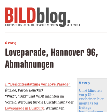
6 vor 9
Loveparade, Hannover 96,
Abmahnungen
6 vor 9
1. “Berichterstattung vor Love Parade”
(taz.de, Pascal Beucker)
Um 6 Minuten
vor 9 Uhr
“WAZ”, “Bild” und WDR machten im
erscheinen hier
Vorfeld Werbung für die Durchführung der
montags bis
freitags
Loveparade in Duisburg
. Warnungen
handverlesene