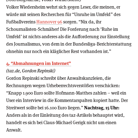
Volker Wiedersheim wehrt sich gegen Leser, die meinen, er
würde mit seinen Recherchen für “Unruhe im Umfeld” des
Fußballvereins
Hannover 96
sorgen. “Nix da, ihr
Schournalisten-Schmäher! Die Forderung nach ‘Ruhe im
Umfeld’ ist nichts anderes als die Aufforderung zur Einstellung
des Journalismus, von dem in der Bundesliga-Berichterstattung
ohnehin nur noch ein kläglicher Rest vorhanden ist.”
4. “Abmahnungen im Internet”
(taz.de, Gordon Repinski)
Gordon Repinski schreibt über Anwaltskanzleien, die
Rechnungen wegen Urheberrechtsverstößen verschicken:
“Knapp 1.900 Euro sollte Hofmann-Matthes zahlen – weil ein
User ein Interview in die Kommentarspalten kopiert hatte. Der
Streitwert sollte bei 16.100 Euro liegen.”
Nachtrag, 15 Uhr:
Anders als in der Einleitung des taz-Artikels behauptet wird,
handelt es sich bei Claus-Michael Gerigk nicht um einen
Anwalt.