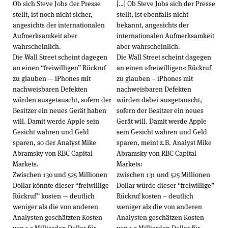
Ob sich Steve Jobs der Presse
[…] Ob Steve Jobs sich der Presse
stellt, ist noch nicht sicher,
stellt, ist ebenfalls nicht
angesichts der internationalen
bekannt, angesichts der
Aufmerksamkeit aber
internationalen Aufmerksamkeit
wahrscheinlich.
aber wahrscheinlich.
Die Wall Street scheint dagegen
Die Wall Street scheint dagegen
an einen “freiwilligen” Rückruf
an einen »freiwilligen« Rückruf
zu glauben — iPhones mit
zu glauben – iPhones mit
nachweisbaren Defekten
nachweisbaren Defekten
würden ausgetauscht, sofern der
würden dabei ausgetauscht,
Besitzer ein neues Gerät haben
sofern der Besitzer ein neues
will. Damit werde Apple sein
Gerät will. Damit werde Apple
Gesicht wahren und Geld
sein Gesicht wahren und Geld
sparen, so der Analyst Mike
sparen, meint z.B. Analyst Mike
Abramsky von RBC Capital
Abramsky von RBC Capital
Markets.
Markets:
Zwischen 130 und 525 Millionen
zwischen 131 und 525 Millionen
Dollar könnte dieser “freiwillige
Dollar würde dieser “freiwillige”
Rückruf” kosten — deutlich
Rückruf kosten – deutlich
weniger als die von anderen
weniger als die von anderen
Analysten geschätzten Kosten
Analysten geschätzen Kosten