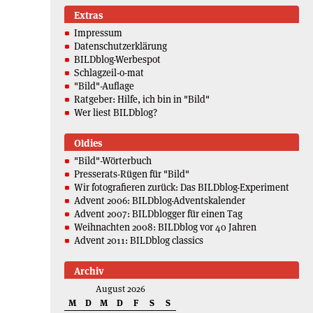
Extras
Impressum
Datenschutzerklärung
BILDblog-Werbespot
Schlagzeil-o-mat
"Bild"-Auflage
Ratgeber: Hilfe, ich bin in "Bild"
Wer liest BILDblog?
Oldies
"Bild"-Wörterbuch
Presserats-Rügen für "Bild"
Wir fotografieren zurück: Das BILDblog-Experiment
Advent 2006: BILDblog-Adventskalender
Advent 2007: BILDblogger für einen Tag
Weihnachten 2008: BILDblog vor 40 Jahren
Advent 2011: BILDblog classics
Archiv
August 2026
M
D
M
D
F
S
S