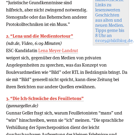
“Juristische Grundkenntnisse sind
Links zu
hilfreich, aber nicht zwingend notwendig.
lesenswerten
Geschichten
Stenografie oder das Beherrschen anderer
aus alten und
Protokolltechniken ist ein Muss.”
neuen Medien.
Tipps gerne bis
8 Uhr an
2. “Lena und die Medientortour”
6vor9@bildblog.de
.
(ndr.de, Video, 6:09 Minuten)
ESC-Kandidatin
Lena Meyer-Landrut
weigert sich, gegenüber den Medien von privaten
Angelegenheiten zu sprechen, was das Konzept von
Boulevardmedien wie “Bild” oder RTL in Bedrängnis bringt. Da
sie mit “Bild” generell nicht spricht, kann diese Zeitung bei
ihren Berichten nur andere Quellen erwähnen.
3. “Die Ich-Schwäche des Feuilletons”
(gunnargeller.de)
Gunnar Geller fragt sich, warum Feuilletonisten “mans” und
“wirs” hinschreiben, wenn sie “ich” meinen. “Die sprachliche
Verhüllung der Sprecherposition dient der leicht
durchschaubaren Aufwertung der kleinen Erlebnisse und