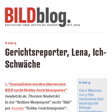
6 vor 9
Gerichtsreporter, Lena, Ich-
Schwäche
6 vor 9
1. “Journalisten werden überwertet:
BILD sucht Hobby-Gerichtsreporter”
Um 6 Minuten
vor 9 Uhr
(neuhetzki.de, Thorsten Neuhetzki)
erscheinen hier
In der “Berliner Morgenpost” sucht “Bild”
montags bis
freitags
per
Anzeige
“Hobby-Gerichtsreporter”:
handverlesene